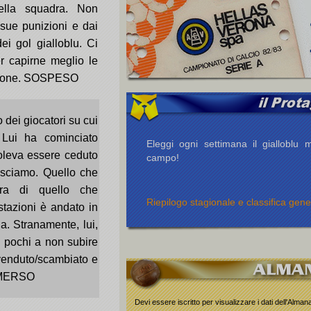
della squadra. Non
ue punizioni e dai
ei gol gialloblu. Ci
r capirne meglio le
usione. SOSPESO
 dei giocatori su cui
 Lui ha cominciato
Eleggi ogni settimana il gialloblu m
voleva essere ceduto
campo!
nosciamo. Quello che
ura di quello che
Riepilogo stagionale e classifica gene
tazioni è andato in
ia. Stranamente, lui,
i pochi a non subire
o venduto/scambiato e
OMMERSO
Devi essere iscritto per visualizzare i dati dell'Alma