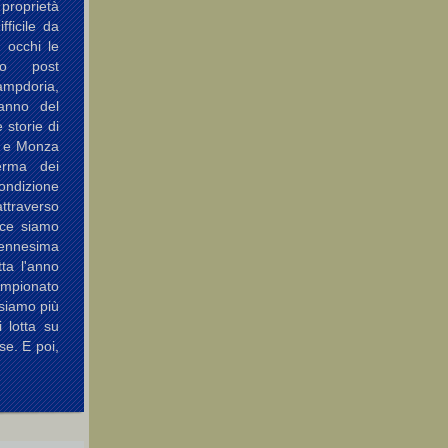
 proprietà
fficile da
i occhi le
so post
Sampdoria,
 anno del
 storie di
a e Monza
erma dei
ondizione
attraverso
ece siamo
'ennesima
ta l'anno
pionato
siamo più
i lotta su
se. E poi,