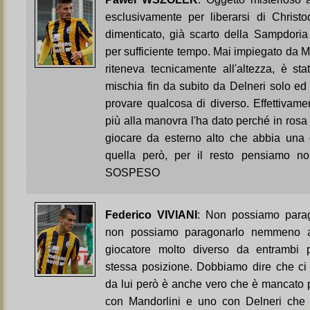
esclusivamente per liberarsi di Christ
dimenticato, già scarto della Sampdoria
per sufficiente tempo. Mai impiegato da M
riteneva tecnicamente all'altezza, è sta
mischia fin da subito da Delneri solo e
provare qualcosa di diverso. Effettivame
più alla manovra l'ha dato perché in rosa 
giocare da esterno alto che abbia una c
quella però, per il resto pensiamo no
SOSPESO
Federico VIVIANI
: Non possiamo parag
non possiamo paragonarlo nemmeno a 
giocatore molto diverso da entrambi 
stessa posizione. Dobbiamo dire che ci
da lui però è anche vero che è mancato 
con Mandorlini e uno con Delneri che s