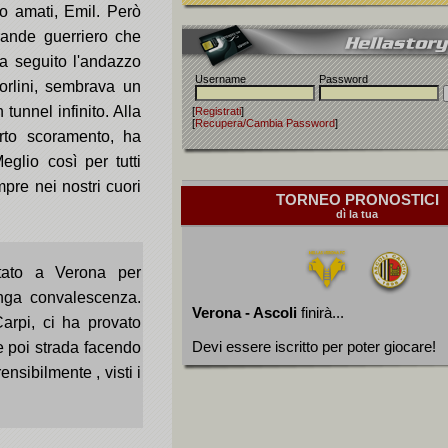
o amati, Emil. Però
rande guerriero che
a seguito l'andazzo
Username
Password
rlini, sembrava un
tunnel infinito. Alla
[
Registrati
]
[
Recupera/Cambia Password
]
rto scoramento, ha
eglio così per tutti
pre nei nostri cuori
TORNEO PRONOSTICI
dì la tua
rtato a Verona per
unga convalescenza.
Verona - Ascoli
finirà...
arpi, ci ha provato
Devi essere iscritto per poter giocare!
 poi strada facendo
nsibilmente , visti i