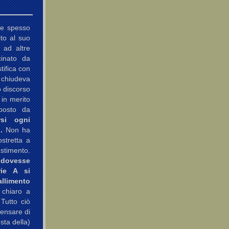
te spesso
ito al suo
 ad altre
cinato da
tifica con
i chiudeva
o discorso
 in merito
oposto da
rsi ogni
.
Non ha
stretta a
estimento.
 dovesse
rie A si
limento
 chiaro a
 Tutto ciò
Pensare di
sta della)