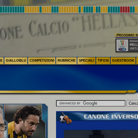
PROSSIMO 
domeni
HELL
VIRT
NE
GIALLOBLU
COMPETIZIONI
RUBRICHE
SPECIALI
TIFOSI
GUESTBOOK