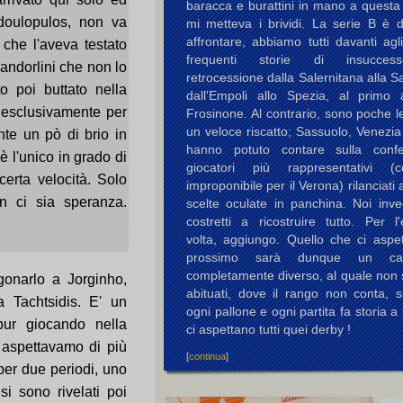
baracca e burattini in mano a questa
odoulopulos, non va
mi metteva i brividi. La serie B è di
affrontare, abbiamo tutti davanti agl
 che l'aveva testato
frequenti storie di insucces
andorlini che non lo
retrocessione dalla Salernitana alla 
to poi buttato nella
dall'Empoli allo Spezia, al primo
d esclusivamente per
Frosinone. Al contrario, sono poche le
un veloce riscatto; Sassuolo, Venezi
nte un pò di brio in
hanno potuto contare sulla conf
è l'unico in grado di
giocatori più rappresentativi (c
erta velocità. Solo
improponibile per il Verona) rilanciati 
n ci sia speranza.
scelte oculate in panchina. Noi inv
costretti a ricostruire tutto. Per l
volta, aggiungo. Quello che ci aspet
prossimo sarà dunque un cam
completamente diverso, al quale non 
onarlo a Jorginho,
abituati, dove il rango non conta, s
Tachtsidis. E' un
ogni pallone e ogni partita fa storia a 
pur giocando nella
ci aspettano tutti quei derby !
 aspettavamo di più
[
continua
]
per due periodi, uno
i sono rivelati poi