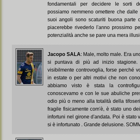
fondamentali per decidere le sorti 
possiamo nemmeno omettere che dalle s
suoi angoli sono scaturiti buona parte d
piacerebbe rivederlo l'anno prossimo pe
potenzialità anche se pare una mera ill
Jacopo SALA
: Male, molto male. Era uno
si puntava di più ad inizio stagione.
visibilmente controvoglia, forse perché 
in estate o per altri motivi che non co
abbiamo visto è stata la controfig
conoscevamo e con le sue abuliche pres
odio più o meno alla totalità della tifoser
fragile fisicamente com'è, è stato uno de
infortuni nel girone d'andata. Poi è stat
si è infortunato . Grande delusione. S