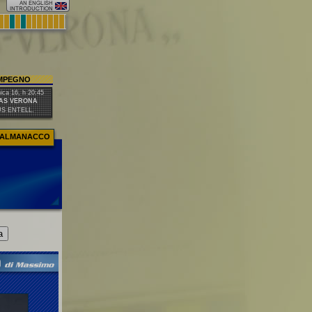
IMPEGNO
ca 16, h 20:45
AS VERONA
US ENTELL.
ALMANACCO