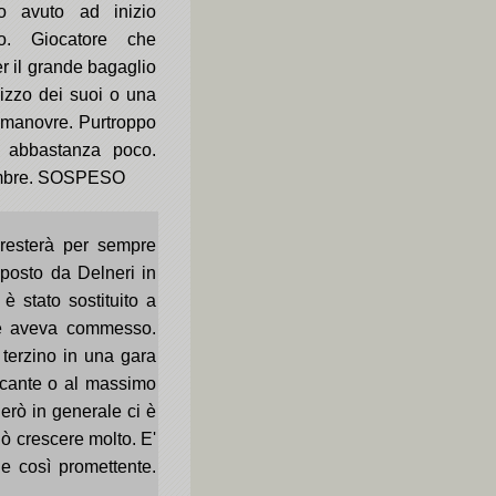
o avuto ad inizio
o. Giocatore che
er il grande bagaglio
uizzo dei suoi o una
li manovre. Purtroppo
e abbastanza poco.
tembre. SOSPESO
i resterà per sempre
oposto da Delneri in
 stato sostituito a
he aveva commesso.
 terzino in una gara
accante o al massimo
Però in generale ci è
uò crescere molto. E'
e così promettente.