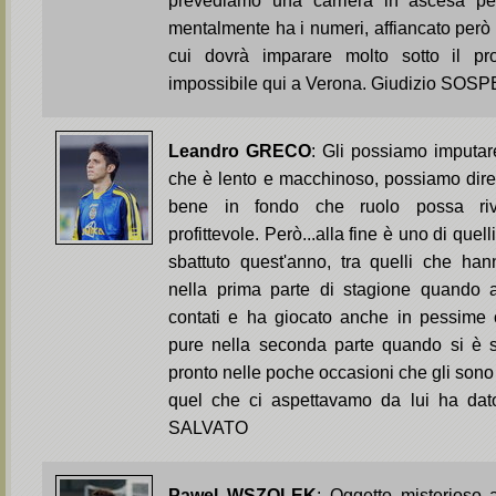
prevediamo una carriera in ascesa pe
mentalmente ha i numeri, affiancato però 
cui dovrà imparare molto sotto il pro
impossibile qui a Verona. Giudizio SOS
Leandro GRECO
: Gli possiamo imputar
che è lento e macchinoso, possiamo dire
bene in fondo che ruolo possa riv
profittevole. Però...alla fine è uno di quel
sbattuto quest'anno, tra quelli che hann
nella prima parte di stagione quando 
contati e ha giocato anche in pessime c
pure nella seconda parte quando si è s
pronto nelle poche occasioni che gli sono
quel che ci aspettavamo da lui ha dat
SALVATO
Pawel WSZOLEK
: Oggetto misterioso 