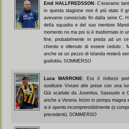
Emil HALLFREDSSON
: C'eravamo tant
in questa stagione non è più stato il g
avevamo conosciuto fin dalla serie C. H
della squadra e del suo mentore Mando
momento no ma poi si è trasformato in un 
fine, probabilmente in preda ad un ce
chiesto e ottenuto di essere ceduto . M
anche se un pezzo di Islanda resterà sem
gialloblu. SOMMERSO
Luca MARRONE
: Era il rinforzo po
sostituire Viviani alle prese con una l
Già scartato da Juventus, Sassuolo e C
anche a Verona. Inizio in pompa magna e
si è spento incomprensibilmente (o compre
precedenti). SOMMERSO