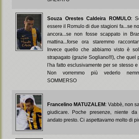
Souza Orestes Caldeira ROMULO
: S
essere il Romulo di due stagioni fa...se no
ancora...se non fosse scappato in Bras
mattina...forse ora staremmo raccontan
Invece quello che abbiamo visto è sol
strapagato (grazie Sogliano!!!), che quel
l'ha fatto esclusivamente per se stesso e
Non vorremmo più vederlo nemme
SOMMERSO
Francelino MATUZALEM
: Vabbè, non 
giudicare. Poche presenze, niente da
andato presto. Ci aspettavamo molto di