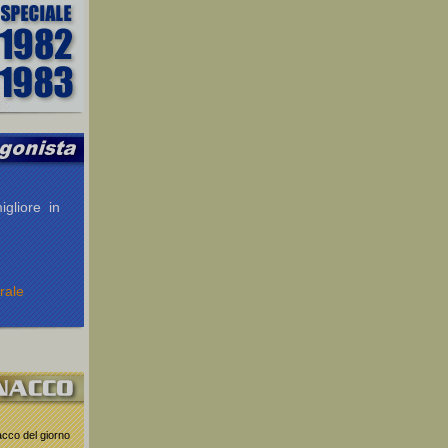
igliore in
rale
nacco del giorno