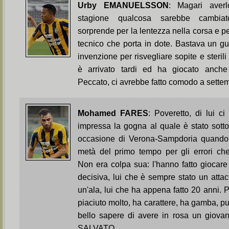
Urby EMANUELSSON
: Magari averl
stagione qualcosa sarebbe cambiat
sorprende per la lentezza nella corsa e p
tecnico che porta in dote. Bastava un g
invenzione per risvegliare sopite e steri
è arrivato tardi ed ha giocato anch
Peccato, ci avrebbe fatto comodo a set
Mohamed FARES
: Poveretto, di lui c
impressa la gogna al quale è stato sott
occasione di Verona-Sampdoria quando è
metà del primo tempo per gli errori c
Non era colpa sua: l'hanno fatto giocare
decisiva, lui che è sempre stato un att
un'ala, lui che ha appena fatto 20 anni. 
piaciuto molto, ha carattere, ha gamba, p
bello sapere di avere in rosa un giovan
SALVATO