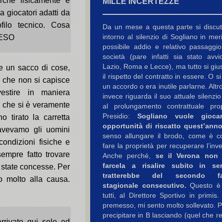
rché fisicamente e
MILLE INCERTEZZE
a giocatori adatti da
filo tecnico. Cosa
Da un mese a questa parte si discu
intorno al silenzio di Sogliano in mer
PESO
possibile addio e relativo passaggio
società (pare infatti sia stato avvi
Lazio, Roma e Lecce), ma tutto si gius
e un sacco di cose,
il rispetto del contratto in essere. O s
 che non si capisce
un accordo o era inutile parlarne. Altr
estire in maniera
invece riguarda il suo attuale silenzio
li che si è veramente
al prolungamento contrattuale pr
Presidio:
Sogliano vuole gioca
o tirato la carretta
opportunità di riscatto quest’anno
avevamo gli uomini
senso allungare il brodo, come è co
ondizioni fisiche e
fare la proprietà per recuperare l’inv
empre fatto trovare
Anche perché,
se il Verona non
farcela a risalire subito in se
 state concesse. Per
tratterebbe del secondo fal
o molto alla causa.
stagionale consecutivo.
Questo è
tutti, al Direttore Sportivo in primis.
premesso, mi sento molto sollevato. 
precipitare in B lasciando (quel che re
arrivato qui solo ed