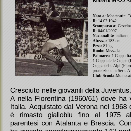
Roberto
MAZZA
Nato a:
Montecatini T
Il:
14.02.1942
Scomparso a:
Casteln
Il:
04/01/2007
Nazionalità:
italiana
Altezza:
183 cm
Peso:
81 kg
Ruolo:
Mezz'ala
Palmares:
1 Coppa Ita
1 Coppa delle Coppe (F
Coppa delle Alpi (Fior
promozione in Serie A
Club Scuola:
Montecat
Cresciuto nelle giovanili della Juventus
A nella Fiorentina (1960/61) dove ha 
Italia. Acquistato dal Verona nel 1968
è rimasto gialloblu fino al 1975 a
parentesi con Atalanta e Brescia. Con 