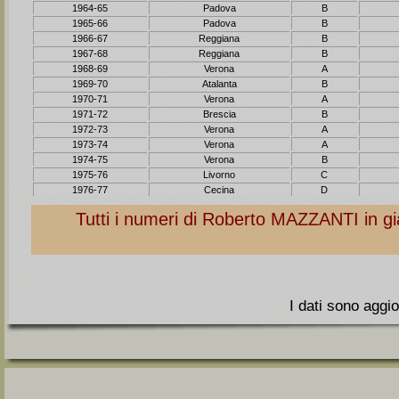
1964-65
Padova
B
1965-66
Padova
B
1966-67
Reggiana
B
1967-68
Reggiana
B
1968-69
Verona
A
1969-70
Atalanta
B
1970-71
Verona
A
1971-72
Brescia
B
1972-73
Verona
A
1973-74
Verona
A
1974-75
Verona
B
1975-76
Livorno
C
1976-77
Cecina
D
Tutti i numeri di Roberto
MAZZANTI
in gi
I dati sono aggio