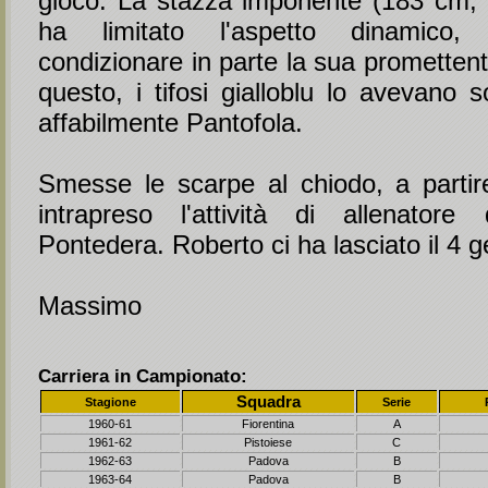
gioco. La stazza imponente (183 cm,
ha limitato l'aspetto dinamico,
condizionare in parte la sua promettent
questo, i tifosi gialloblu lo avevano 
affabilmente Pantofola.
Smesse le scarpe al chiodo, a parti
intrapreso l'attività di allenator
Pontedera. Roberto ci ha lasciato il 4 
Massimo
Carriera in Campionato:
Squadra
Stagione
Serie
1960-61
Fiorentina
A
1961-62
Pistoiese
C
1962-63
Padova
B
1963-64
Padova
B