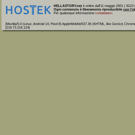
HELLASTORY.net
è online dall'11 maggio 2001 ( 9223 g
Ogni contenuto è liberamente riproducibile
con l'o
Per qualunque informazione
contattateci
.
[Mozilla/5.0 (Linux; Android 14; Pixel 8) AppleWebKit/537.36 (KHTML, like Gecko) Chrom
[216.73.216.124]