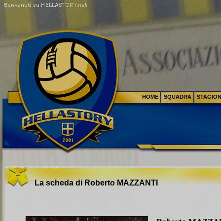
HOME
SQUADRA
STAGIO
La scheda di Roberto
MAZZANTI