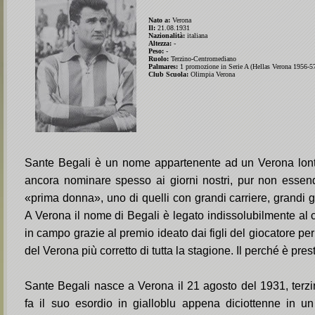
Nato a:
Verona
Il:
21.08.1931
Nazionalità:
italiana
Altezza:
-
Peso:
-
Ruolo:
Terzino-Centromediano
Palmares:
1 promozione in Serie A (Hellas Verona 1956-5
Club Scuola:
Olimpia Verona
Sante Begali è un nome appartenente ad un Verona lon
ancora nominare spesso ai giorni nostri, pur non essen
«prima donna», uno di quelli con grandi carriere, grandi 
A Verona il nome di Begali è legato indissolubilmente al c
in campo grazie al premio ideato dai figli del giocatore per
del Verona più corretto di tutta la stagione. Il perché è pres
Sante Begali nasce a Verona il 21 agosto del 1931, terzi
fa il suo esordio in gialloblu appena diciottenne in u