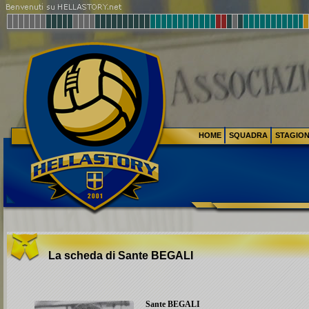
HOME
SQUADRA
STAGIO
La scheda di Sante
BEGALI
Sante
BEGALI