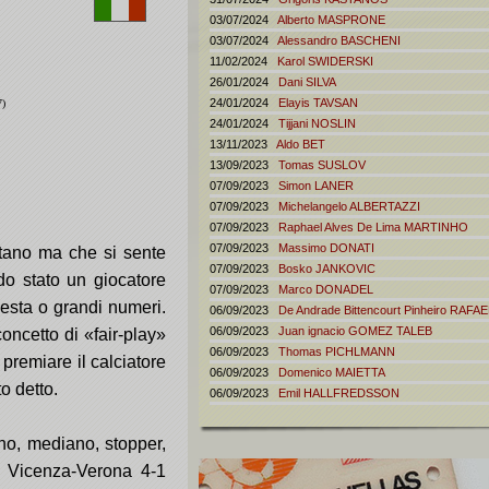
03/07/2024
Alberto
MASPRONE
03/07/2024
Alessandro
BASCHENI
11/02/2024
Karol
SWIDERSKI
26/01/2024
Dani
SILVA
24/01/2024
Elayis
TAVSAN
7)
24/01/2024
Tijjani
NOSLIN
13/11/2023
Aldo
BET
13/09/2023
Tomas
SUSLOV
07/09/2023
Simon
LANER
07/09/2023
Michelangelo
ALBERTAZZI
07/09/2023
Raphael Alves De Lima
MARTINHO
07/09/2023
Massimo
DONATI
tano ma che si sente
07/09/2023
Bosko
JANKOVIC
do stato un giocatore
07/09/2023
Marco
DONADEL
gesta o grandi numeri.
06/09/2023
De Andrade Bittencourt Pinheiro
RAFAE
06/09/2023
Juan ignacio
GOMEZ TALEB
oncetto di «fair-play»
06/09/2023
Thomas
PICHLMANN
 premiare il calciatore
06/09/2023
Domenico
MAIETTA
to detto.
06/09/2023
Emil
HALLFREDSSON
no, mediano, stopper,
n Vicenza-Verona 4-1