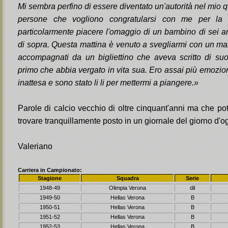
Mi sembra perfino di essere diventato un'autorità nel mio q
persone che vogliono congratularsi con me per la vi
particolarmente piacere l'omaggio di un bambino di sei an
di sopra. Questa mattina è venuto a svegliarmi con un mazzo
accompagnati da un bigliettino che aveva scritto di su
primo che abbia vergato in vita sua. Ero assai più emoziona
inattesa e sono stato li li per mettermi a piangere.»
Parole di calcio vecchio di oltre cinquant'anni ma che po
trovare tranquillamente posto in un giornale del giorno d'og
Valeriano
Carriera in Campionato:
Stagione
Squadra
Serie
1948-49
Olimpia Verona
dil
1949-50
Hellas Verona
B
1950-51
Hellas Verona
B
1951-52
Hellas Verona
B
1952-53
Hellas Verona
B