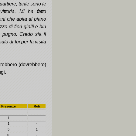
uartiere, tante sono le
ttoria. Mi ha fatto
ni che abita al piano
 di fiori gialli e blu
o pugno. Credo sia il
to di lui per la visita
trebbero (dovrebbero)
gi.
Presenze
Reti
-
-
1
-
1
-
5
1
10
-