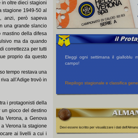
in oltre dieci stagioni
a stagione 1949-50 al
, anzi, però sapeva
on una grande slancio
 mastino della difesa
mpulsivo ma da quando
i correttezza per tutti
que proprio da questo
Eleggi ogni settimana il gialloblu m
campo!
esso tempo restava una
iva all'Adige trovò in
Riepilogo stagionale e classifica gene
ra i protagonisti della
 un gioco del destino
i da Verona, a Genova
 a Verona la stagione
Devi essere iscritto per visualizzare i dati dell'Alma
are ai livelli a cui i