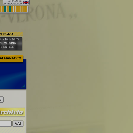
IMPEGNO
ca 16, h 20:45
AS VERONA
US ENTELL.
ALMANACCO