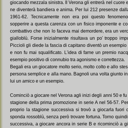
giocando mezzala sinistra. Il Verona gli entrerà nel cuore e 
ne diventerà bandiera e anima. Per lui 212 presenze dall
1961-62. Tecnicamente non era poi questo fenomeno
sopperire a questa carenza con un fisico imponente e c
combattivo che non lo faceva mai demordere, era un vero
gialloblù. Forse inizialmente risultava un po' troppo i
Piccioli gli diede la fascia di capitano diventò un esempio d
e non fu mai squalificato. L'idea di farne un premio nac
esempio positivo di connubio tra agonismo e correttezza.
Begali era un giocatore molto serio, molto colto e allo st
persona semplice e alla mano. Bagnoli una volta giunto in r
lui un amico e un esempio.
Cominciò a giocare nel Verona agli inizi degli anni 50 e fu t
stagione della prima promozione in serie A nel 56-57. Per
proprio la stagione successiva si trovò a giocarla fuor
sponda rossoblù, senza però trovare fortuna. Torno quindi
successiva, a giocare ancora in serie B e ricominciò a gioc