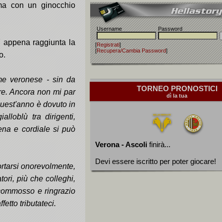
 ma con un ginocchio
Username
Password
57 appena raggiunta la
[
Registrati
]
[
Recupera/Cambia Password
]
o.
me veronese - sin da
TORNEO PRONOSTICI
e. Ancora non mi par
dì la tua
quest'anno è dovuto in
alloblù tra dirigenti,
erena e cordiale si può
Verona - Ascoli
finirà...
Devi essere iscritto per poter giocare!
rtarsi onorevolmente,
ori, più che colleghi,
 commosso e ringrazio
ffetto tributateci.