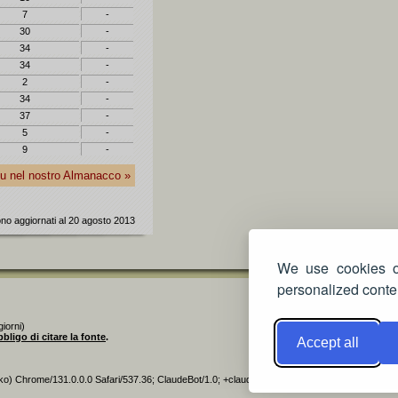
7
-
30
-
34
-
34
-
2
-
34
-
37
-
5
-
9
-
blu nel nostro Almanacco »
sono aggiornati al 20 agosto 2013
We use cookies on
personalized conten
iorni)
bbligo di citare la fonte
.
Accept all
ko) Chrome/131.0.0.0 Safari/537.36; ClaudeBot/1.0; +claudebot@anthropic.com)]