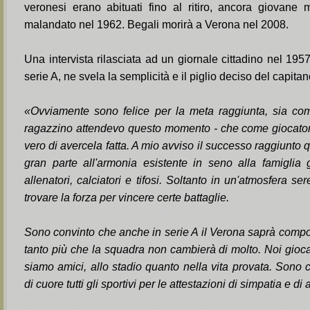
veronesi erano abituati fino al ritiro, ancora giovane
malandato nel 1962. Begali morirà a Verona nel 2008.
Una intervista rilasciata ad un giornale cittadino nel 19
serie A, ne svela la semplicità e il piglio deciso del capitan
«Ovviamente sono felice per la meta raggiunta, sia co
ragazzino attendevo questo momento - che come giocator
vero di avercela fatta. A mio avviso il successo raggiunto 
gran parte all'armonia esistente in seno alla famiglia gi
allenatori, calciatori e tifosi. Soltanto in un'atmosfera s
trovare la forza per vincere certe battaglie.
Sono convinto che anche in serie A il Verona saprà compo
tanto più che la squadra non cambierà di molto. Noi giocat
siamo amici, allo stadio quanto nella vita provata. Sono
di cuore tutti gli sportivi per le attestazioni di simpatia e di a