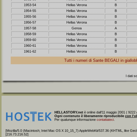
1953-54
Hellas Verona
B
1954-55
Hellas Verona
B
1955-56
Hellas Verona
B
1956-57
Hellas Verona
B
1957-58
Genoa
A
1958-59
Hellas Verona
B
1959-60
Hellas Verona
B
1960-61
Hellas Verona
B
1961-62
Hellas Verona
B
Tutti i numeri di Sante
BEGALI
in giallo
I dati 
HELLASTORY.net
è online dall'11 maggio 2001 ( 9222 g
Ogni contenuto è liberamente riproducibile
con l'o
Per qualunque informazione
contattateci
.
[Mozilla/5.0 (Macintosh; Intel Mac OS X 10_15_7) AppleWebKit/537.36 (KHTML, like Gec
[216.73.216.52]