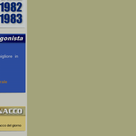
igliore in
rale
nacco del giorno