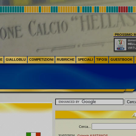
PROSSIMO 
domeni
HELL
VIRT
NE
GIALLOBLU
COMPETIZIONI
RUBRICHE
SPECIALI
TIFOSI
GUESTBOOK
Cerca...
31/07/2024
Grigoris
KASTANOS