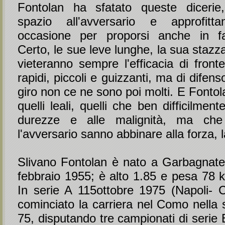
Fontolan ha sfatato queste diceri
spazio all'avversario e approfit
occasione per proporsi anche in fa
Certo, le sue leve lunghe, la sua stazz
vieteranno sempre l'efficacia di front
rapidi, piccoli e guizzanti, ma di difenso
giro non ce ne sono poi molti. E Fontola
quelli leali, quelli che ben difficilment
durezze e alle malignità, ma che
l'avversario sanno abbinare alla forza, l
Slivano Fontolan è nato a Garbagnate 
febbraio 1955; è alto 1.85 e pesa 78 k
In serie A 115ottobre 1975 (Napoli-
cominciato la carriera nel Como nella 
75, disputando tre campionati di serie B