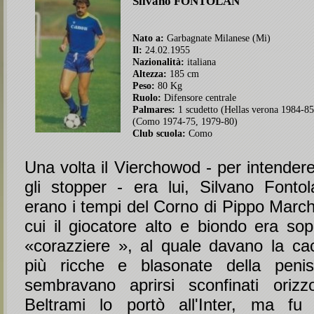
Silvano
FONTOLAN
Nato a:
Garbagnate Milanese (Mi)
Il:
24.02.1955
Nazionalità:
italiana
Altezza:
185 cm
Peso:
80 Kg
Ruolo:
Difensore centrale
Palmares:
1 scudetto (Hellas verona 1984-85
(Como 1974-75, 1979-80)
Club scuola:
Como
Una volta il Vierchowod - per intenderei
gli stopper - era lui, Silvano Fonto
erano i tempi del Corno di Pippo Marchi
cui il giocatore alto e biondo era sop
«corazziere », al quale davano la cac
più ricche e blasonate della penis
sembravano aprirsi sconfinati orizzo
Beltrami lo portò all'Inter, ma fu