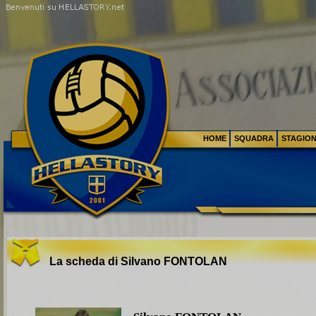
HOME
SQUADRA
STAGIO
La scheda di Silvano
FONTOLAN