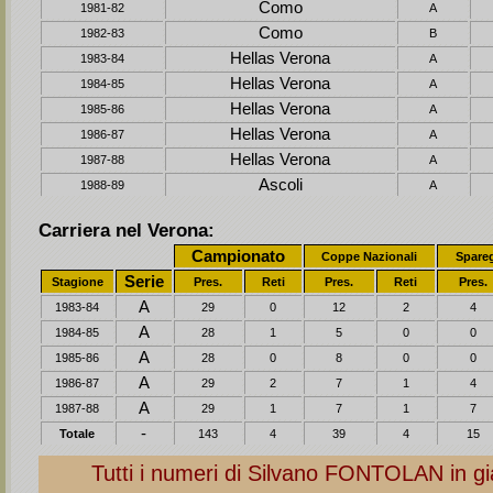
Como
1981-82
A
Como
1982-83
B
Hellas Verona
1983-84
A
Hellas Verona
1984-85
A
Hellas Verona
1985-86
A
Hellas Verona
1986-87
A
Hellas Verona
1987-88
A
Ascoli
1988-89
A
Carriera nel Verona:
Campionato
Coppe Nazionali
Spare
Serie
Stagione
Pres.
Reti
Pres.
Reti
Pres.
A
1983-84
29
0
12
2
4
A
1984-85
28
1
5
0
0
A
1985-86
28
0
8
0
0
A
1986-87
29
2
7
1
4
A
1987-88
29
1
7
1
7
-
Totale
143
4
39
4
15
Tutti i numeri di Silvano
FONTOLAN
in gi