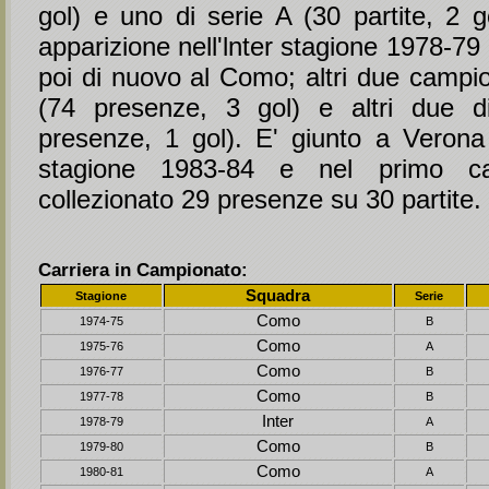
gol) e uno di serie A (30 partite, 2 g
apparizione nell'lnter stagione 1978-79
poi di nuovo al Como; altri due campio
(74 presenze, 3 gol) e altri due d
presenze, 1 gol). E' giunto a Verona a
stagione 1983-84 e nel primo c
collezionato 29 presenze su 30 partite.
Carriera in Campionato:
Squadra
Stagione
Serie
Como
1974-75
B
Como
1975-76
A
Como
1976-77
B
Como
1977-78
B
Inter
1978-79
A
Como
1979-80
B
Como
1980-81
A