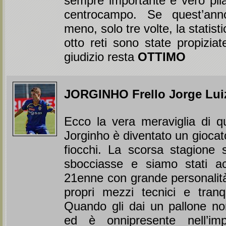
sempre importante e vero pila
centrocampo. Se quest’an
meno, solo tre volte, la statist
otto reti sono state propiziat
giudizio resta
OTTIMO
JORGINHO Frello Jorge Lui
Ecco la vera meraviglia di q
Jorginho è diventato un giocat
fiocchi. La scorsa stagione
sbocciasse e siamo stati ac
21enne con grande personalità
propri mezzi tecnici e tranqui
Quando gli dai un pallone no
ed è onnipresente nell’imp