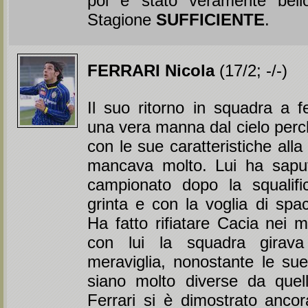
poi è stato veramente bell
Stagione
SUFFICIENTE
.
FERRARI Nicola
(17/2; -/-)
Il suo ritorno in squadra a f
una vera manna dal cielo perc
con le sue caratteristiche all
mancava molto. Lui ha saputo
campionato dopo la squalif
grinta e con la voglia di spa
Ha fatto rifiatare Cacia nei m
con lui la squadra girav
meraviglia, nonostante le sue 
siano molto diverse da quel
Ferrari si è dimostrato anco