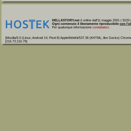
HELLASTORY.net
è online dall'11 maggio 2001 ( 9220 g
Ogni contenuto è liberamente riproducibile
con l'o
Per qualunque informazione
contattateci
.
[Mozilla/5.0 (Linux; Android 14; Pixel 8) AppleWebKit/537.36 (KHTML, like Gecko) Chrom
[216.73.216.79]