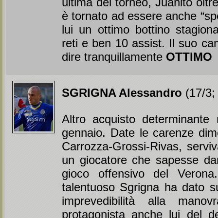
ultima del torneo, Juanito oltr
è tornato ad essere anche “spe
lui un ottimo bottino stagio
reti e ben 10 assist. Il suo c
dire tranquillamente
OTTIMO
SGRIGNA Alessandro
(17/3; 
Altro acquisto determinante 
gennaio. Date le carenze dimo
Carrozza-Grossi-Rivas, servi
un giocatore che sapesse dar
gioco offensivo del Verona.
talentuoso Sgrigna ha dato su
imprevedibilità alla manov
protagonista anche lui del dec