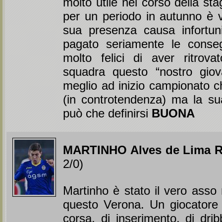
molto utile nel corso della st
per un periodo in autunno è 
sua presenza causa infortu
pagato seriamente le conse
molto felici di aver ritrova
squadra questo “nostro giov
meglio ad inizio campionato ch
(in controtendenza) ma la su
può che definirsi
BUONA
MARTINHO Alves de Lima R
2/0)
Martinho è stato il vero asso 
questo Verona. Un giocatore da
corsa, di inserimento, di dribbl