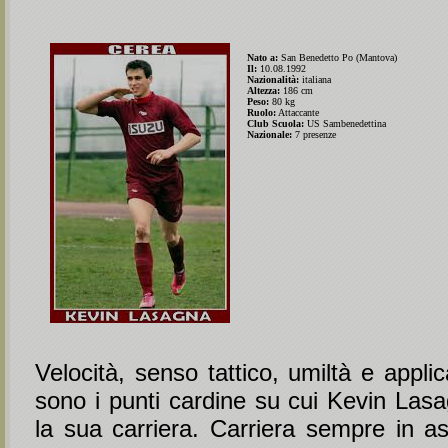
Nato a:
San Benedetto Po (Mantova)
Il:
10.08.1992
Nazionalità:
italiana
Altezza:
186 cm
Peso:
80 kg
Ruolo:
Attaccante
Club Scuola:
US Sambenedettina
Nazionale:
7 presenze
Velocità, senso tattico, umiltà e appli
sono i punti cardine su cui Kevin Las
la sua carriera. Carriera sempre in as