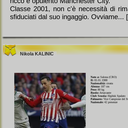
ricco e opulento Manchester City.
Classe 2001, non c'è necessità di rim
sfiduciati dal suo ingaggio. Ovviame... [
Nikola
KALINIC
Nato a:
Salona (CRO)
Il:
05.01.1988
Nazionalità:
croata
Altezza:
187 cm
Peso:
80 kg
Ruolo:
Attaccante
Club Scuola:
Hajduk Spalato
Palmares:
Vice Campione del M
Nazionale:
42 presenze