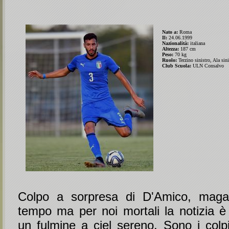
Nato a:
Roma
Il:
24.06.1999
Nazionalità:
italiana
Altezza:
187 cm
Peso:
70 kg
Ruolo:
Terzino sinistro, Ala sini
Club Scuola:
ULN Consalvo
Colpo a sorpresa di D'Amico, magar
tempo ma per noi mortali la notizia è
un fulmine a ciel sereno. Sono i colpi 