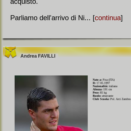
acquisto.
Parliamo dell'arrivo di Ni... [
continua
]
Andrea
FAVILLI
Nato a:
Pisa (ITA)
Il:
17.05.1997
Nazionalità:
italiana
Altezza:
191 cm
Peso:
85 kg
Ruolo:
attaccante
Club Scuola:
Pol. Arci Zambra