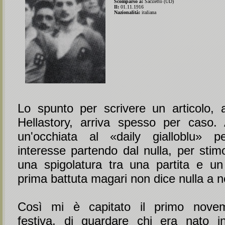
Scomparso a:
Saciletto (UD)
Il:
01.11.1916
Nazionalità:
italiana
Lo spunto per scrivere un articolo,
Hellastory, arriva spesso per caso.
un'occhiata al «daily gialloblu» 
interesse partendo dal nulla, per stimo
una spigolatura tra una partita e u
prima battuta magari non dice nulla a 
Così mi è capitato il primo novem
festiva, di guardare chi era nato i