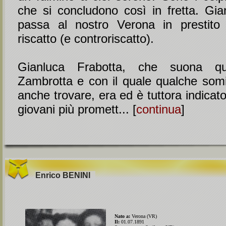
che si concludono così in fretta. Gia
passa al nostro Verona in prestito 
riscatto (e controriscatto).
Gianluca Frabotta, che suona qu
Zambrotta e con il quale qualche somi
anche trovare, era ed è tuttora indica
giovani più promett... [
continua
]
Enrico
BENINI
Nato a:
Verona (VR)
Il:
01.07.1891