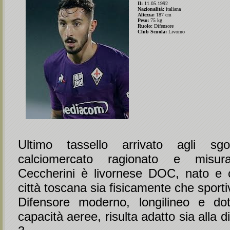
Il:
11.05.1992
Nazionalità:
italiana
Altezza:
187 cm
Peso:
75 kg
Ruolo:
Difensore
Club Scuola:
Livorno
Ultimo tassello arrivato agli sg
calciomercato ragionato e misura
Ceccherini è livornese DOC, nato e c
città toscana sia fisicamente che sport
Difensore moderno, longilineo e do
capacità aeree, risulta adatto sia alla 