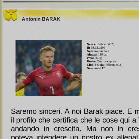
Antonín
BARAK
Nato a:
Príbram (CZ)
Il:
03.12.1994
Nazionalità:
ceca
Altezza:
190 cm
Peso:
86 kg
Ruolo:
Centrocampista
Club Scuola:
Príbram (CZ)
Nazionale:
12
Saremo sinceri. A noi Barak piace. E m
il profilo che certifica che le cose qui
andando in crescita. Ma non in cre
poteva intendere un nostro ex allena