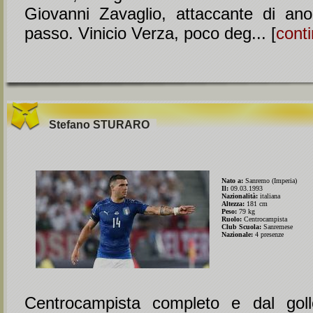
Giovanni Zavaglio, attaccante di an
passo. Vinicio Verza, poco deg... [
cont
Stefano
STURARO
Nato a:
Sanremo (Imperia)
Il:
09.03.1993
Nazionalità:
italiana
Altezza:
181 cm
Peso:
79 kg
Ruolo:
Centrocampista
Club Scuola:
Sanremese
Nazionale:
4 presenze
Centrocampista completo e dal golle