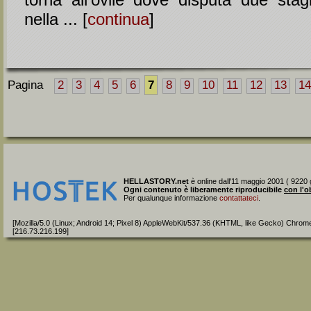
nella ... [
continua
]
Pagina
2
3
4
5
6
7
8
9
10
11
12
13
14
HELLASTORY.net
è online dall'11 maggio 2001 ( 9220 g
Ogni contenuto è liberamente riproducibile
con l'o
Per qualunque informazione
contattateci
.
[Mozilla/5.0 (Linux; Android 14; Pixel 8) AppleWebKit/537.36 (KHTML, like Gecko) Chrom
[216.73.216.199]