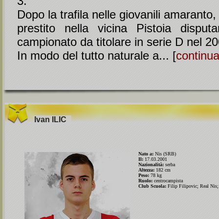
3.
Dopo la trafila nelle giovanili amaranto, 
prestito nella vicina Pistoia dispu
campionato da titolare in serie D nel 2
In modo del tutto naturale a... [
continu
Ivan
ILIC
Nato a:
Nis (SRB)
Il:
17.03.2001
Nazionalità:
serba
Altezza:
182 cm
Peso:
78 kg
Ruolo:
centrocampista
Club Scuola:
Filip Filipovic; Real Nis