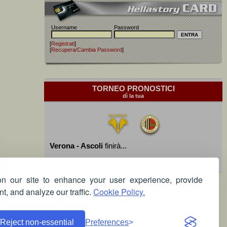
Username
Password
[
Registrati
]
[
Recupera/Cambia Password
]
TORNEO PRONOSTICI
dì la tua
Verona - Ascoli
finirà...
Devi essere iscritto per poter giocare!
 our site to enhance your user experience, provide
t, and analyze our traffic.
Cookie Policy.
Reject non-essential
Preferences