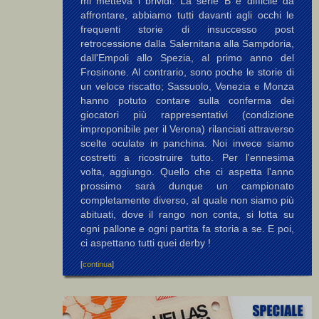
mi metteva i brividi. La serie B è difficile da
affrontare, abbiamo tutti davanti agli occhi le
frequenti storie di insuccesso post
retrocessione dalla Salernitana alla Sampdoria,
dall'Empoli allo Spezia, al primo anno del
Frosinone. Al contrario, sono poche le storie di
un veloce riscatto; Sassuolo, Venezia e Monza
hanno potuto contare sulla conferma dei
giocatori più rappresentativi (condizione
improponibile per il Verona) rilanciati attraverso
scelte oculate in panchina. Noi invece siamo
costretti a ricostruire tutto. Per l'ennesima
volta, aggiungo. Quello che ci aspetta l'anno
prossimo sarà dunque un campionato
completamente diverso, al quale non siamo più
abituati, dove il rango non conta, si lotta su
ogni pallone e ogni partita fa storia a se. E poi,
ci aspettano tutti quei derby !
[
continua
]