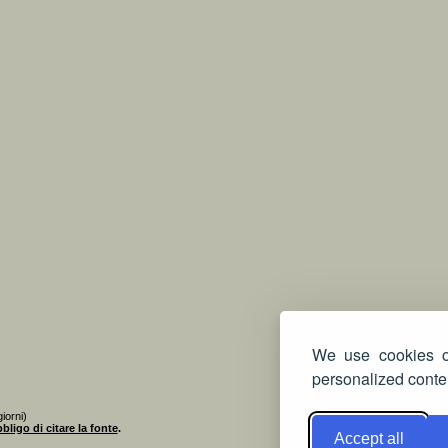
We use cookies on
personalized conten
iorni)
bligo di citare la fonte
.
Accept all