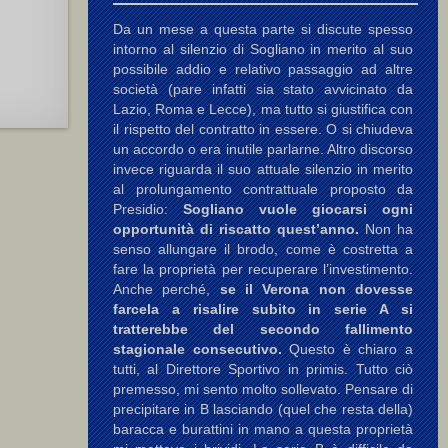
Da un mese a questa parte si discute spesso
intorno al silenzio di Sogliano in merito al suo
possibile addio e relativo passaggio ad altre
società (pare infatti sia stato avvicinato da
Lazio, Roma e Lecce), ma tutto si giustifica con
il rispetto del contratto in essere. O si chiudeva
un accordo o era inutile parlarne. Altro discorso
invece riguarda il suo attuale silenzio in merito
al prolungamento contrattuale proposto da
Presidio:
Sogliano vuole giocarsi ogni
opportunità di riscatto quest’anno.
Non ha
senso allungare il brodo, come è costretta a
fare la proprietà per recuperare l’investimento.
Anche perché,
se il Verona non dovesse
farcela a risalire subito in serie A si
tratterebbe del secondo fallimento
stagionale consecutivo.
Questo è chiaro a
tutti, al Direttore Sportivo in primis. Tutto ciò
premesso, mi sento molto sollevato. Pensare di
precipitare in B lasciando (quel che resta della)
baracca e burattini in mano a questa proprietà