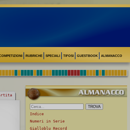
COMPETIZIONI
RUBRICHE
SPECIALI
TIFOSI
GUESTBOOK
ALMANACCO
artita
Indice
Numeri in Serie
Gialloblu Record