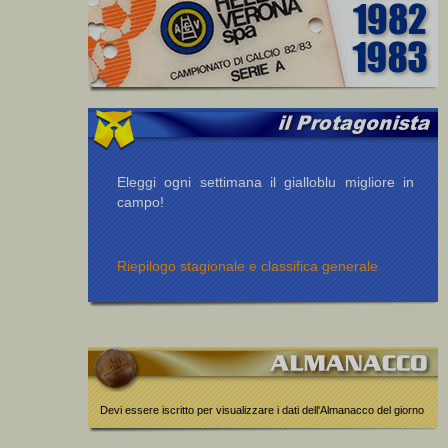
Eleggi ogni settimana il gialloblu migliore in
campo!
Riepilogo stagionale e classifica generale
Devi essere iscritto per visualizzare i dati dell'Almanacco del giorno