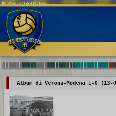
Benvenuti su HELLASTORY.net
Album di Verona-Modena 1-0 (13-