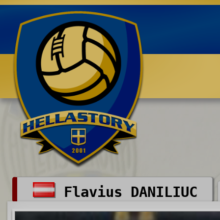
Benvenuti su HELLASTORY.net
Flavius DANILIUC