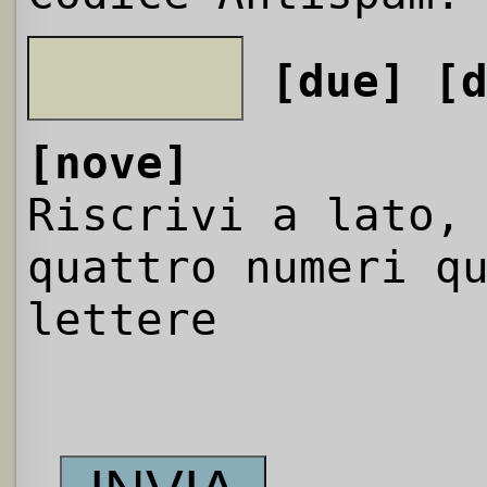
[due]
[
[nove]
Riscrivi a lato,
quattro numeri q
lettere