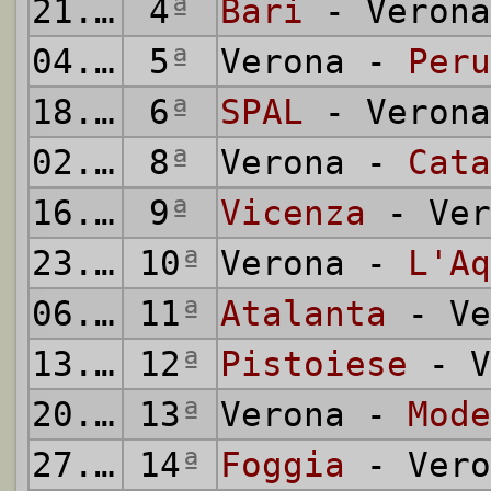
21.10.1934
4
ª
Bari
- Verona
04.11.1934
5
ª
Verona -
Peru
18.11.1934
6
ª
SPAL
- Verona
02.12.1934
8
ª
Verona -
Cata
16.12.1934
9
ª
Vicenza
- Ver
23.12.1934
10
ª
Verona -
L'Aq
06.01.1935
11
ª
Atalanta
- Ve
13.01.1935
12
ª
Pistoiese
- V
20.01.1935
13
ª
Verona -
Mode
27.01.1935
14
ª
Foggia
- Vero