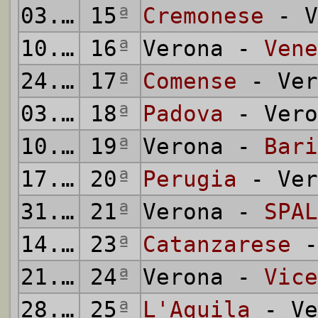
03.02.1935
15
ª
Cremonese
- V
10.02.1935
16
ª
Verona -
Vene
24.02.1935
17
ª
Comense
- Ver
03.03.1935
18
ª
Padova
- Vero
10.03.1935
19
ª
Verona -
Bari
17.03.1935
20
ª
Perugia
- Ver
31.03.1935
21
ª
Verona -
SPAL
14.04.1935
23
ª
Catanzarese
-
21.04.1935
24
ª
Verona -
Vice
28.04.1935
25
ª
L'Aquila
- Ve