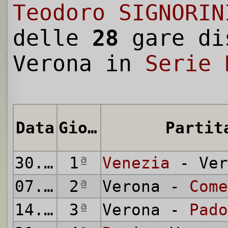
Teodoro SIGNORIN
delle
28
gare di
Verona in
Serie 
Data
Giornata
Partit
30.09.1934
1
ª
Venezia
- Ver
07.10.1934
2
ª
Verona -
Come
14.10.1934
3
ª
Verona -
Pado