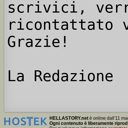
scrivici, ver
ricontattato 
Grazie!
La Redazione
HELLASTORY.net
è online dall'11 ma
Ogni contenuto è liberamente riprod