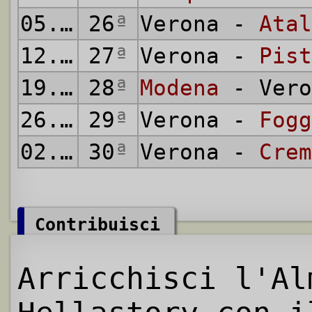
05.05.1935
26
ª
Verona -
Atal
12.05.1935
27
ª
Verona -
Pist
19.05.1935
28
ª
Modena
- Vero
26.05.1935
29
ª
Verona -
Fogg
02.06.1935
30
ª
Verona -
Crem
Contribuisci
Arricchisci l'Al