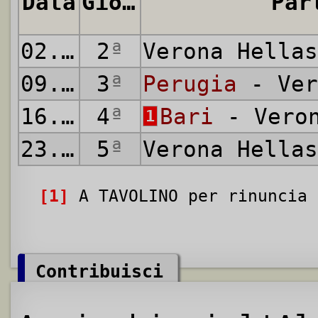
Data
Giornata
Par
02.09.1973
2
ª
Verona Hella
09.09.1973
3
ª
Perugia
- Ver
16.09.1973
4
ª
Bari
- Veron
1
23.09.1973
5
ª
Verona Hella
[1]
A TAVOLINO per rinuncia
Contribuisci