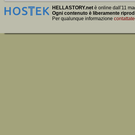
HELLASTORY.net
è online dall'11 ma
Ogni contenuto è liberamente riprod
Per qualunque informazione
contattate