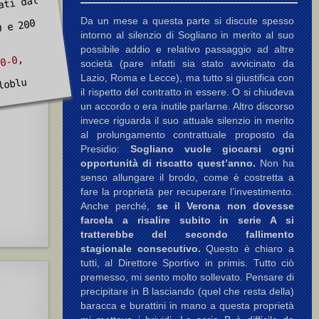
ati dal
,
Da un mese a questa parte si discute spesso
0 e 200
intorno al silenzio di Sogliano in merito al suo
possibile addio e relativo passaggio ad altre
,
 0-0
società (pare infatti sia stato avvicinato da
Lazio, Roma e Lecce), ma tutto si giustifica con
loblu
il rispetto del contratto in essere. O si chiudeva
un accordo o era inutile parlarne. Altro discorso
invece riguarda il suo attuale silenzio in merito
al prolungamento contrattuale proposto da
Presidio:
Sogliano vuole giocarsi ogni
opportunità di riscatto quest’anno.
Non ha
senso allungare il brodo, come è costretta a
fare la proprietà per recuperare l’investimento.
Anche perché,
se il Verona non dovesse
farcela a risalire subito in serie A si
tratterebbe del secondo fallimento
stagionale consecutivo.
Questo è chiaro a
tutti, al Direttore Sportivo in primis. Tutto ciò
premesso, mi sento molto sollevato. Pensare di
precipitare in B lasciando (quel che resta della)
baracca e burattini in mano a questa proprietà