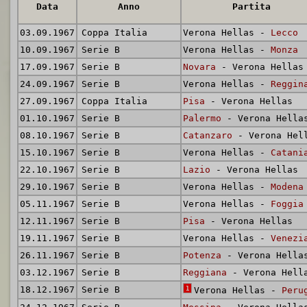
Data
Anno
Partita
03.09.1967
Coppa Italia
Verona Hellas -
Lecco
10.09.1967
Serie B
Verona Hellas -
Monza
17.09.1967
Serie B
Novara
- Verona Hellas
24.09.1967
Serie B
Verona Hellas -
Reggin
27.09.1967
Coppa Italia
Pisa
- Verona Hellas
01.10.1967
Serie B
Palermo
- Verona Hella
08.10.1967
Serie B
Catanzaro
- Verona Hel
15.10.1967
Serie B
Verona Hellas -
Catani
22.10.1967
Serie B
Lazio
- Verona Hellas
29.10.1967
Serie B
Verona Hellas -
Modena
05.11.1967
Serie B
Verona Hellas -
Foggia
12.11.1967
Serie B
Pisa
- Verona Hellas
19.11.1967
Serie B
Verona Hellas -
Venezi
26.11.1967
Serie B
Potenza
- Verona Hella
03.12.1967
Serie B
Reggiana
- Verona Hell
18.12.1967
Serie B
1
Verona Hellas -
Peru