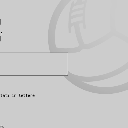
):
rtati in lettere
le.