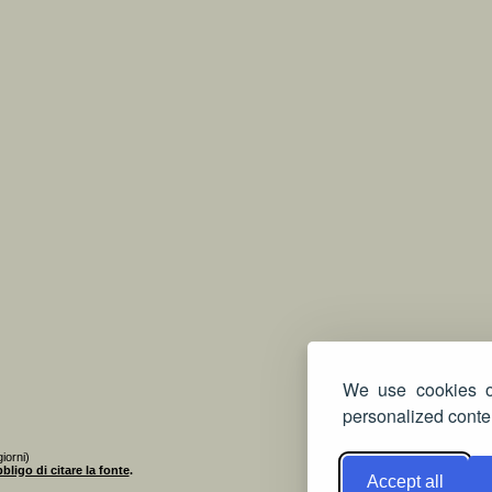
We use cookies on
personalized conten
iorni)
bligo di citare la fonte
.
Accept all