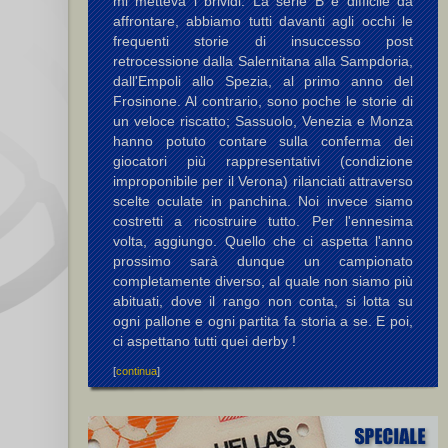
mi metteva i brividi. La serie B è difficile da
affrontare, abbiamo tutti davanti agli occhi le
frequenti storie di insuccesso post
retrocessione dalla Salernitana alla Sampdoria,
dall'Empoli allo Spezia, al primo anno del
Frosinone. Al contrario, sono poche le storie di
un veloce riscatto; Sassuolo, Venezia e Monza
hanno potuto contare sulla conferma dei
giocatori più rappresentativi (condizione
improponibile per il Verona) rilanciati attraverso
scelte oculate in panchina. Noi invece siamo
costretti a ricostruire tutto. Per l'ennesima
volta, aggiungo. Quello che ci aspetta l'anno
prossimo sarà dunque un campionato
completamente diverso, al quale non siamo più
abituati, dove il rango non conta, si lotta su
ogni pallone e ogni partita fa storia a se. E poi,
ci aspettano tutti quei derby !
[
continua
]