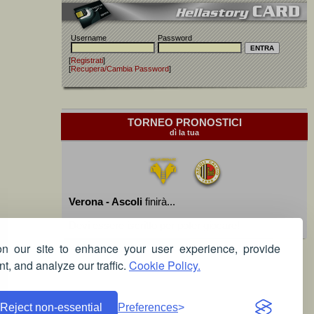
Username
Password
[
Registrati
]
[
Recupera/Cambia Password
]
TORNEO PRONOSTICI
dì la tua
Verona - Ascoli
finirà...
Devi essere iscritto per poter giocare!
 our site to enhance your user experience, provide
t, and analyze our traffic.
Cookie Policy.
Reject non-essential
Preferences