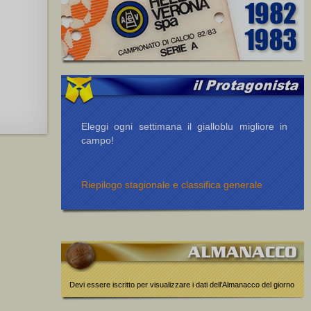
Eleggi ogni settimana il gialloblu migliore in
campo!
Riepilogo stagionale e classifica generale
Devi essere iscritto per visualizzare i dati dell'Almanacco del giorno