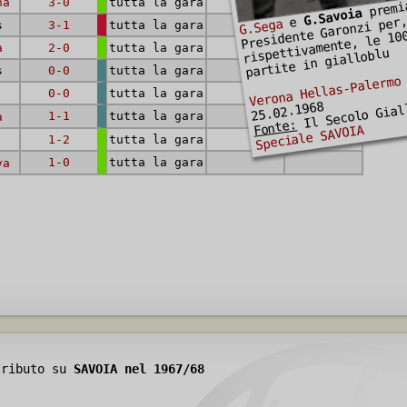
premi
na
3-0
tutta la gara
G.Savoia
e
Presidente Garonzi per
G.Sega
s
3-1
tutta la gara
rispettivamente, le 10
a
2-0
tutta la gara
partite in gialloblu
s
0-0
tutta la gara
Verona Hellas-Palermo
0-0
tutta la gara
Il Secolo Gial
25.02.1968
1-1
tutta la gara
a
Fonte:
Speciale SAVOIA
1-2
tutta la gara
1-0
tutta la gara
va
tributo su
SAVOIA nel 1967/68