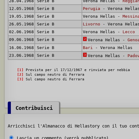
28.04.1968
Serie B
Verona Hellas -
Reggia
12.05.1968
Serie B
Perugia
- Verona Hella
19.05.1968
Serie B
Verona Hellas -
Messin
26.05.1968
Serie B
Livorno
- Verona Hella
02.06.1968
Serie B
Verona Hellas -
Lecco
09.06.1968
Serie B
2
Verona Hellas -
Geno
16.06.1968
Serie B
Bari
- Verona Hellas
23.06.1968
Serie B
3
Verona Hellas -
Pado
[1]
Prevista per il 17/12/1967 e rinviata per nebbia
[2]
Sul campo neutro di Ferrara
[3]
Sul campo neutro di Ferrara
Contribuisci
Arricchisci l'Almanacco di Hellastory con il tuo con
Lascia un commento (verrà pubblicato)