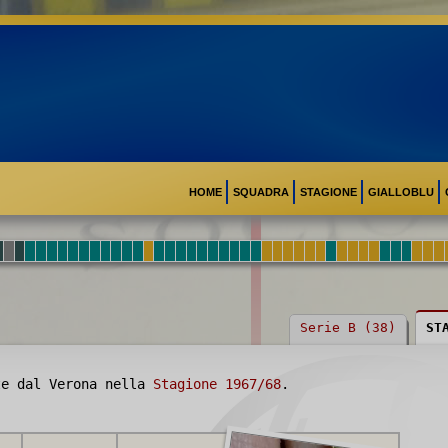
HOME
SQUADRA
STAGIONE
GIALLOBLU
Serie B (38)
ST
e dal Verona nella
Stagione 1967/68
.
SAVOIA