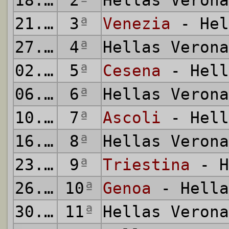
18.09.2004
2
ª
Hellas Veron
21.09.2004
3
ª
Venezia
- Hel
27.09.2004
4
ª
Hellas Veron
02.10.2004
5
ª
Cesena
- Hell
06.10.2004
6
ª
Hellas Veron
10.10.2004
7
ª
Ascoli
- Hell
16.10.2004
8
ª
Hellas Veron
23.10.2004
9
ª
Triestina
- H
26.10.2004
10
ª
Genoa
- Hella
30.10.2004
11
ª
Hellas Veron