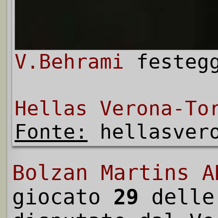
V.Behrami
festeg
Hellas Verona-To
Fonte:
hellasvero
Bolzan Martins A
giocato
29
dell