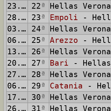
23.01.2005
22
ª
Hellas Veron
28.01.2005
23
ª
Empoli
- Hell
03.02.2005
24
ª
Hellas Veron
06.02.2005
25
ª
Arezzo
- Hell
13.02.2005
26
ª
Hellas Veron
20.02.2005
27
ª
Bari
- Hellas
27.02.2005
28
ª
Hellas Veron
06.03.2005
29
ª
Catania
- Hel
17.03.2005
30
ª
Hellas Veron
26.03.2005
31
ª
Hellas Veron