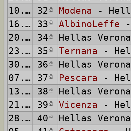
10.04.2005
32
ª
Modena
- Hell
16.04.2005
33
ª
AlbinoLeffe
-
20.04.2005
34
ª
Hellas Veron
23.04.2005
35
ª
Ternana
- Hel
30.04.2005
36
ª
Hellas Veron
07.05.2005
37
ª
Pescara
- Hel
13.05.2005
38
ª
Hellas Veron
21.05.2005
39
ª
Vicenza
- Hel
28.05.2005
40
ª
Hellas Veron