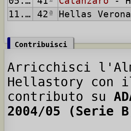
05.06.2005
41
ª
Catanzaro
- H
11.06.2005
42
ª
Hellas Veron
Contribuisci
Arricchisci l'Al
Hellastory con i
contributo su
AD
2004/05 (Serie B