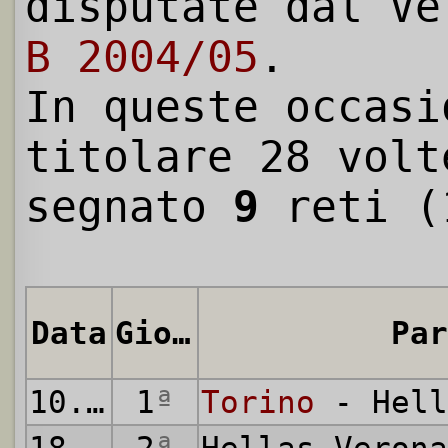
disputate dal V
B 2004/05
.
In queste occasi
titolare 28 volt
segnato
9
reti (
Data
Giornata
Par
10.09.2004
1
ª
Torino
- Hell