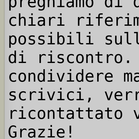
preghiamo di 
chiari riferi
possibili sul
di riscontro.
condividere m
scrivici, ver
ricontattato 
Grazie!