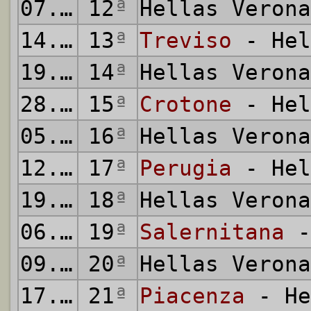
07.11.2004
12
ª
Hellas Veron
14.11.2004
13
ª
Treviso
- Hel
19.11.2004
14
ª
Hellas Veron
28.11.2004
15
ª
Crotone
- Hel
05.12.2004
16
ª
Hellas Veron
12.12.2004
17
ª
Perugia
- Hel
19.12.2004
18
ª
Hellas Veron
06.01.2005
19
ª
Salernitana
-
09.01.2005
20
ª
Hellas Veron
17.01.2005
21
ª
Piacenza
- He