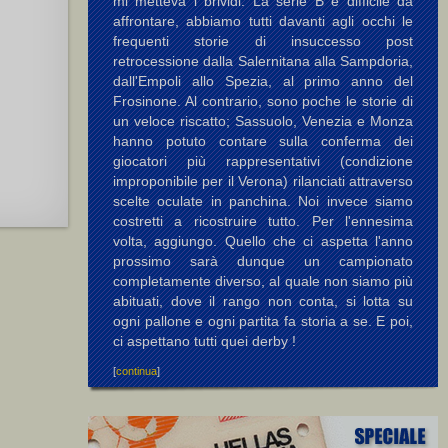
mi metteva i brividi. La serie B è difficile da
affrontare, abbiamo tutti davanti agli occhi le
frequenti storie di insuccesso post
retrocessione dalla Salernitana alla Sampdoria,
dall'Empoli allo Spezia, al primo anno del
Frosinone. Al contrario, sono poche le storie di
un veloce riscatto; Sassuolo, Venezia e Monza
hanno potuto contare sulla conferma dei
giocatori più rappresentativi (condizione
improponibile per il Verona) rilanciati attraverso
scelte oculate in panchina. Noi invece siamo
costretti a ricostruire tutto. Per l'ennesima
volta, aggiungo. Quello che ci aspetta l'anno
prossimo sarà dunque un campionato
completamente diverso, al quale non siamo più
abituati, dove il rango non conta, si lotta su
ogni pallone e ogni partita fa storia a se. E poi,
ci aspettano tutti quei derby !
[
continua
]