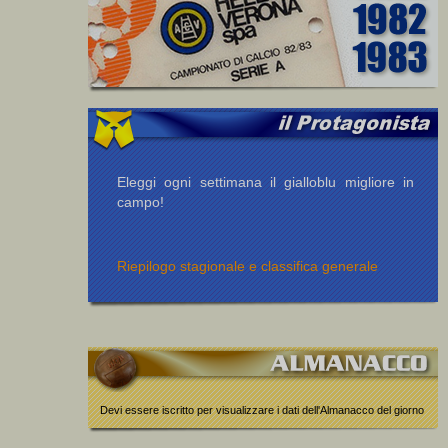
Eleggi ogni settimana il gialloblu migliore in
campo!
Riepilogo stagionale e classifica generale
Devi essere iscritto per visualizzare i dati dell'Almanacco del giorno