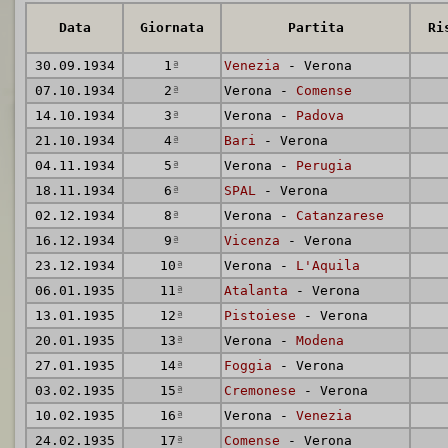
Data
Giornata
Partita
Ri
30.09.1934
1
ª
Venezia
- Verona
07.10.1934
2
ª
Verona -
Comense
14.10.1934
3
ª
Verona -
Padova
21.10.1934
4
ª
Bari
- Verona
04.11.1934
5
ª
Verona -
Perugia
18.11.1934
6
ª
SPAL
- Verona
02.12.1934
8
ª
Verona -
Catanzarese
16.12.1934
9
ª
Vicenza
- Verona
23.12.1934
10
ª
Verona -
L'Aquila
06.01.1935
11
ª
Atalanta
- Verona
13.01.1935
12
ª
Pistoiese
- Verona
20.01.1935
13
ª
Verona -
Modena
27.01.1935
14
ª
Foggia
- Verona
03.02.1935
15
ª
Cremonese
- Verona
10.02.1935
16
ª
Verona -
Venezia
24.02.1935
17
ª
Comense
- Verona