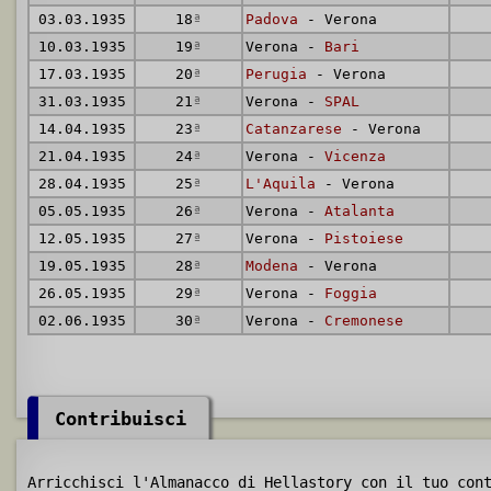
03.03.1935
18
ª
Padova
- Verona
10.03.1935
19
ª
Verona -
Bari
17.03.1935
20
ª
Perugia
- Verona
31.03.1935
21
ª
Verona -
SPAL
14.04.1935
23
ª
Catanzarese
- Verona
21.04.1935
24
ª
Verona -
Vicenza
28.04.1935
25
ª
L'Aquila
- Verona
05.05.1935
26
ª
Verona -
Atalanta
12.05.1935
27
ª
Verona -
Pistoiese
19.05.1935
28
ª
Modena
- Verona
26.05.1935
29
ª
Verona -
Foggia
02.06.1935
30
ª
Verona -
Cremonese
Contribuisci
Arricchisci l'Almanacco di Hellastory con il tuo con