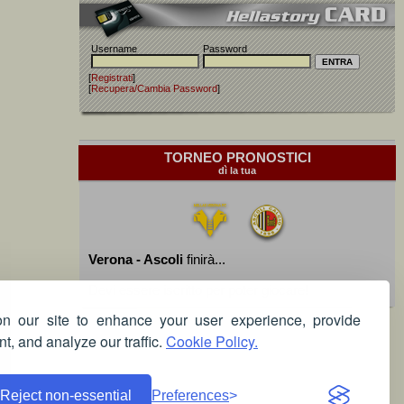
Username
Password
[
Registrati
]
[
Recupera/Cambia Password
]
TORNEO PRONOSTICI
dì la tua
Verona - Ascoli
finirà...
Devi essere iscritto per poter giocare!
 our site to enhance your user experience, provide
t, and analyze our traffic.
Cookie Policy.
Reject non-essential
Preferences