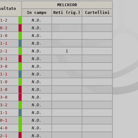
MELCHIOR
sultato
In campo
Reti (rig.)
Cartellini
1-2
N.D.
0-2
N.D.
1-0
N.D.
1-1
N.D.
2-1
N.D.
1
3-1
N.D.
3-0
N.D.
1-1
N.D.
1-0
N.D.
1-0
N.D.
3-0
N.D.
3-2
N.D.
1-1
N.D.
0-1
N.D.
4-0
N.D.
2-1
N.D.