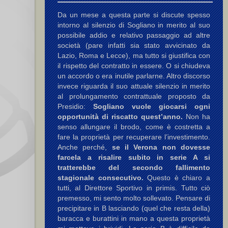
Da un mese a questa parte si discute spesso
intorno al silenzio di Sogliano in merito al suo
possibile addio e relativo passaggio ad altre
società (pare infatti sia stato avvicinato da
Lazio, Roma e Lecce), ma tutto si giustifica con
il rispetto del contratto in essere. O si chiudeva
un accordo o era inutile parlarne. Altro discorso
invece riguarda il suo attuale silenzio in merito
al prolungamento contrattuale proposto da
Presidio:
Sogliano vuole giocarsi ogni
opportunità di riscatto quest’anno.
Non ha
senso allungare il brodo, come è costretta a
fare la proprietà per recuperare l’investimento.
Anche perché,
se il Verona non dovesse
farcela a risalire subito in serie A si
tratterebbe del secondo fallimento
stagionale consecutivo.
Questo è chiaro a
tutti, al Direttore Sportivo in primis. Tutto ciò
premesso, mi sento molto sollevato. Pensare di
precipitare in B lasciando (quel che resta della)
baracca e burattini in mano a questa proprietà