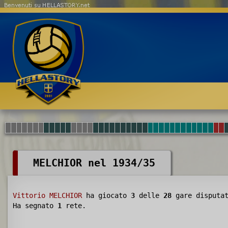
Benvenuti su HELLASTORY.net
MELCHIOR nel 1934/35
Vittorio MELCHIOR
ha giocato
3
delle
28
gare disputa
Ha segnato
1
rete.