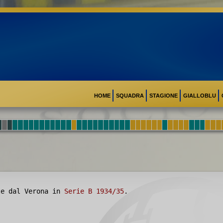
HOME
SQUADRA
STAGIONE
GIALLOBLU
te dal Verona in
Serie B 1934/35
.