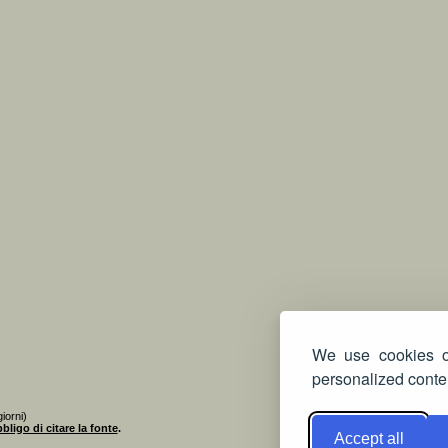
We use cookies on
personalized conten
iorni)
bligo di citare la fonte
.
Accept all