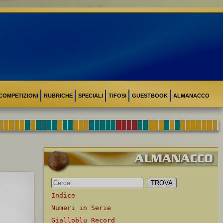
COMPETIZIONI
RUBRICHE
SPECIALI
TIFOSI
GUESTBOOK
ALMANACCO
Indice
Numeri in Serie
Gialloblu Record