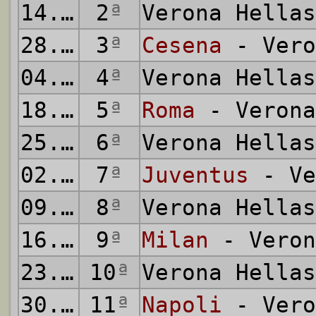
14.10.1973
2
ª
Verona Hella
28.10.1973
3
ª
Cesena
- Vero
04.11.1973
4
ª
Verona Hella
18.11.1973
5
ª
Roma
- Verona
25.11.1973
6
ª
Verona Hella
02.12.1973
7
ª
Juventus
- Ve
09.12.1973
8
ª
Verona Hella
16.12.1973
9
ª
Milan
- Veron
23.12.1973
10
ª
Verona Hella
30.12.1973
11
ª
Napoli
- Vero