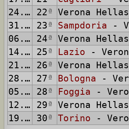
24.03.1974
22
ª
Verona Hella
31.03.1974
23
ª
Sampdoria
- V
06.04.1974
24
ª
Verona Hella
14.04.1974
25
ª
Lazio
- Veron
21.04.1974
26
ª
Verona Hella
28.04.1974
27
ª
Bologna
- Ver
05.05.1974
28
ª
Foggia
- Vero
12.05.1974
29
ª
Verona Hella
19.05.1974
30
ª
Torino
- Vero