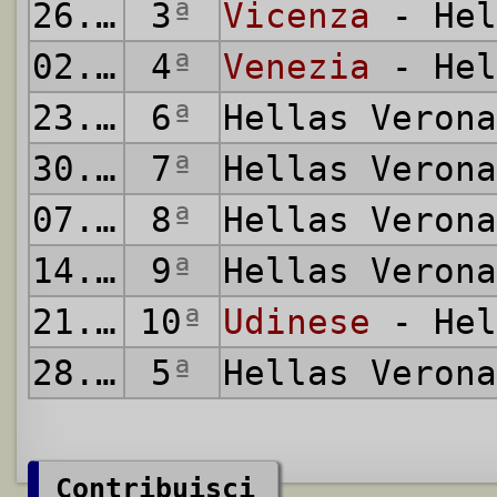
26.10.1919
3
ª
Vicenza
- Hel
02.11.1919
4
ª
Venezia
- Hel
23.11.1919
6
ª
Hellas Veron
30.11.1919
7
ª
Hellas Veron
07.12.1919
8
ª
Hellas Veron
14.12.1919
9
ª
Hellas Veron
21.12.1919
10
ª
Udinese
- Hel
28.12.1919
5
ª
Hellas Veron
Contribuisci