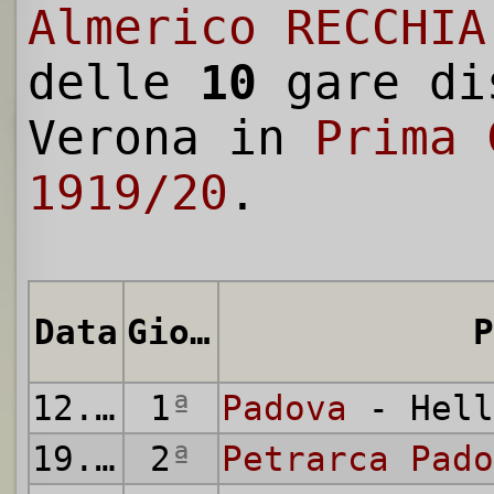
Almerico RECCHIA
delle
10
gare di
Verona in
Prima 
1919/20
.
Data
Giornata
P
12.10.1919
1
ª
Padova
- Hell
19.10.1919
2
ª
Petrarca Pado