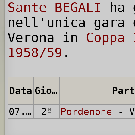
Sante BEGALI
ha 
nell'unica gara 
Verona in
Coppa 
1958/59
.
Data
Giornata
Part
07.09.1958
2
ª
Pordenone
- V