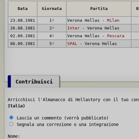
Data
Giornata
Partita
R
23.08.1981
1
ª
Verona Hellas -
Milan
26.08.1981
2
ª
Inter
- Verona Hellas
02.09.1981
4
ª
Verona Hellas -
Pescara
06.09.1981
5
ª
SPAL
- Verona Hellas
Contribuisci
Arricchisci l'Almanacco di Hellastory con il tuo co
Italia)
Lascia un commento (verrà pubblicato)
Segnala una correzione o una integrazione
Nome: