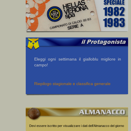
Eleggi ogni settimana il gialloblu migliore in
campo!
Riepilogo stagionale e classifica generale
Devi essere iscritto per visualizzare i dati dell'Almanacco del giorno