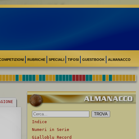
COMPETIZIONI
RUBRICHE
SPECIALI
TIFOSI
GUESTBOOK
ALMANACCO
AGIONE
Indice
Numeri in Serie
Gialloblu Record