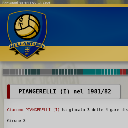
Benvenuti su HELLASTORY.net
PIANGERELLI (I) nel 1981/82
Giacomo PIANGERELLI (I)
ha giocato
3
delle
4
gare dis
Girone 3