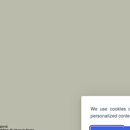
We use cookies on
personalized conten
iorni)
bligo di citare la fonte
.