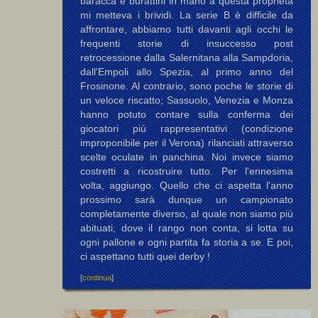
baracca e burattini in mano a questa proprietà
mi metteva i brividi. La serie B è difficile da
affrontare, abbiamo tutti davanti agli occhi le
frequenti storie di insuccesso post
retrocessione dalla Salernitana alla Sampdoria,
dall'Empoli allo Spezia, al primo anno del
Frosinone. Al contrario, sono poche le storie di
un veloce riscatto; Sassuolo, Venezia e Monza
hanno potuto contare sulla conferma dei
giocatori più rappresentativi (condizione
improponibile per il Verona) rilanciati attraverso
scelte oculate in panchina. Noi invece siamo
costretti a ricostruire tutto. Per l'ennesima
volta, aggiungo. Quello che ci aspetta l'anno
prossimo sarà dunque un campionato
completamente diverso, al quale non siamo più
abituati, dove il rango non conta, si lotta su
ogni pallone e ogni partita fa storia a se. E poi,
ci aspettano tutti quei derby !
[
continua
]