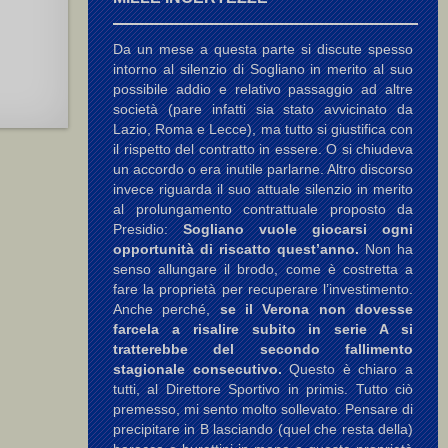
Da un mese a questa parte si discute spesso
intorno al silenzio di Sogliano in merito al suo
possibile addio e relativo passaggio ad altre
società (pare infatti sia stato avvicinato da
Lazio, Roma e Lecce), ma tutto si giustifica con
il rispetto del contratto in essere. O si chiudeva
un accordo o era inutile parlarne. Altro discorso
invece riguarda il suo attuale silenzio in merito
al prolungamento contrattuale proposto da
Presidio:
Sogliano vuole giocarsi ogni
opportunità di riscatto quest’anno.
Non ha
senso allungare il brodo, come è costretta a
fare la proprietà per recuperare l’investimento.
Anche perché,
se il Verona non dovesse
farcela a risalire subito in serie A si
tratterebbe del secondo fallimento
stagionale consecutivo.
Questo è chiaro a
tutti, al Direttore Sportivo in primis. Tutto ciò
premesso, mi sento molto sollevato. Pensare di
precipitare in B lasciando (quel che resta della)