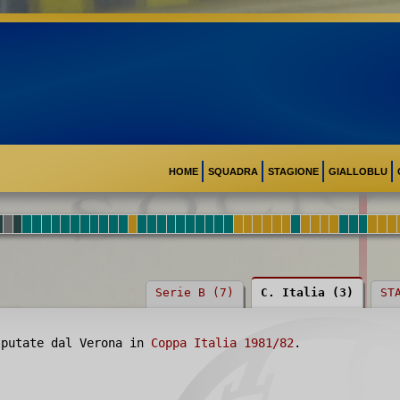
HOME
SQUADRA
STAGIONE
GIALLOBLU
Serie B (7)
C. Italia (3)
ST
putate dal Verona in
Coppa Italia 1981/82
.