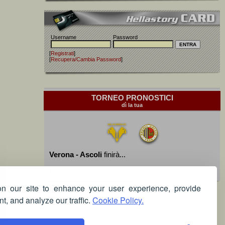
Username
Password
[
Registrati
]
[
Recupera/Cambia Password
]
TORNEO PRONOSTICI
dì la tua
Verona - Ascoli
finirà...
Devi essere iscritto per poter giocare!
 our site to enhance your user experience, provide
t, and analyze our traffic.
Cookie Policy.