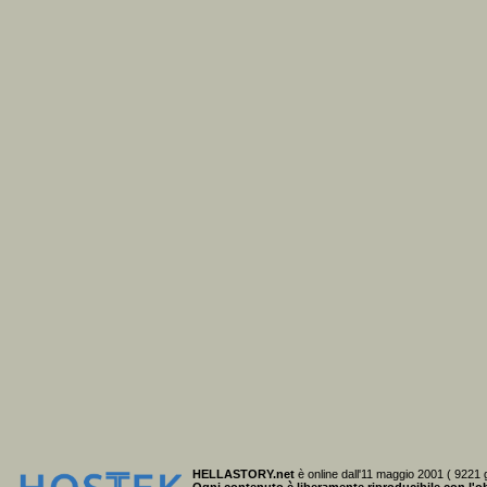
HELLASTORY.net
è online dall'11 maggio 2001 ( 9221 g
Ogni contenuto è liberamente riproducibile
con l'ob