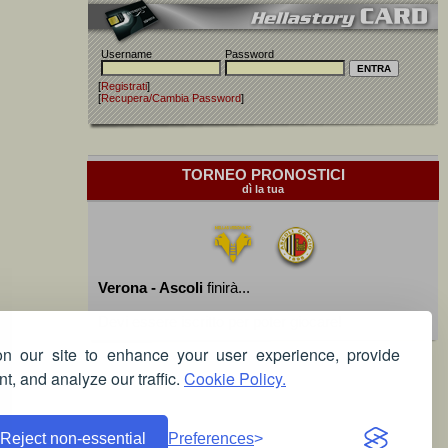
Username
Password
[
Registrati
]
[
Recupera/Cambia Password
]
TORNEO PRONOSTICI
dì la tua
Verona - Ascoli
finirà...
Devi essere iscritto per poter giocare!
 our site to enhance your user experience, provide
t, and analyze our traffic.
Cookie Policy.
Reject non-essential
Preferences