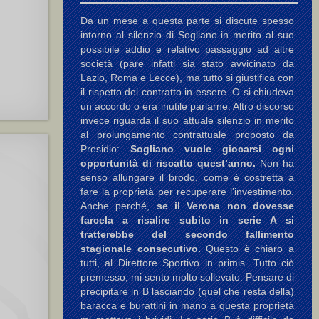
Da un mese a questa parte si discute spesso
intorno al silenzio di Sogliano in merito al suo
possibile addio e relativo passaggio ad altre
società (pare infatti sia stato avvicinato da
Lazio, Roma e Lecce), ma tutto si giustifica con
il rispetto del contratto in essere. O si chiudeva
un accordo o era inutile parlarne. Altro discorso
invece riguarda il suo attuale silenzio in merito
al prolungamento contrattuale proposto da
Presidio:
Sogliano vuole giocarsi ogni
opportunità di riscatto quest’anno.
Non ha
senso allungare il brodo, come è costretta a
fare la proprietà per recuperare l’investimento.
Anche perché,
se il Verona non dovesse
farcela a risalire subito in serie A si
tratterebbe del secondo fallimento
stagionale consecutivo.
Questo è chiaro a
tutti, al Direttore Sportivo in primis. Tutto ciò
premesso, mi sento molto sollevato. Pensare di
precipitare in B lasciando (quel che resta della)
baracca e burattini in mano a questa proprietà