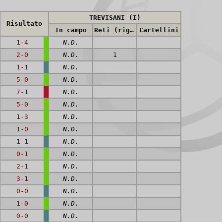
TREVISANI (I)
Risultato
In campo
Reti (rig.)
Cartellini
1-4
N.D.
2-0
N.D.
1
1-1
N.D.
5-0
N.D.
7-1
N.D.
5-0
N.D.
1-3
N.D.
1-0
N.D.
1-1
N.D.
0-1
N.D.
2-1
N.D.
3-1
N.D.
0-0
N.D.
1-0
N.D.
0-0
N.D.