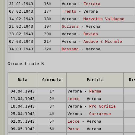
31.01.1943
16
ª
Verona -
Ferrara
07.02.1943
17
ª
Trento
- Verona
14.02.1943
18
ª
Verona -
Marzotto Valdagno
21.02.1943
19
ª
Suzzara
- Verona
28.02.1943
20
ª
Verona -
Rovigo
07.03.1943
21
ª
Verona -
Audace S.Michele
14.03.1943
22
ª
Bassano
- Verona
Girone finale B
Data
Giornata
Partita
Ri
04.04.1943
1
ª
Verona -
Parma
11.04.1943
2
ª
Lecco
- Verona
18.04.1943
3
ª
Verona -
Pro Gorizia
25.04.1943
4
ª
Verona -
Carrarese
02.05.1943
5
ª
Lecce
- Verona
09.05.1943
6
ª
Parma
- Verona