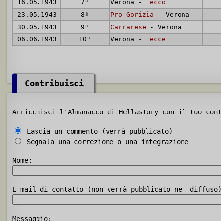
16.05.1943
7
ª
Verona -
Lecco
23.05.1943
8
ª
Pro Gorizia
- Verona
30.05.1943
9
ª
Carrarese
- Verona
06.06.1943
10
ª
Verona -
Lecce
Contribuisci
Arricchisci l'Almanacco di Hellastory con il tuo con
Lascia un commento (verrà pubblicato)
Segnala una correzione o una integrazione
Nome:
E-mail di contatto (non verrà pubblicato ne' diffuso
Messaggio: