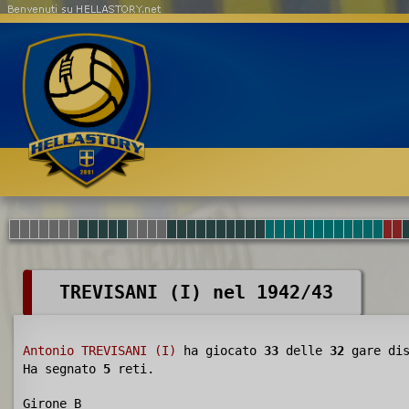
Benvenuti su HELLASTORY.net
TREVISANI (I) nel 1942/43
Antonio TREVISANI (I)
ha giocato
33
delle
32
gare dis
Ha segnato
5
reti.
Girone B