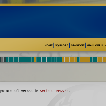
HOME
SQUADRA
STAGIONE
GIALLOBLU
putate dal Verona in
Serie C 1942/43
.