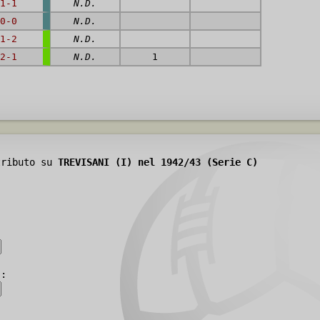
1-1
N.D.
0-0
N.D.
1-2
N.D.
2-1
N.D.
1
tributo su
TREVISANI (I) nel 1942/43 (Serie C)
):