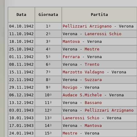
Data
Giornata
Partita
04.10.1942
1
ª
Pellizzari Arzignano
- Verona
11.10.1942
2
ª
Verona -
Lanerossi Schio
18.10.1942
3
ª
Mantova
- Verona
25.10.1942
4
ª
Verona -
Mestre
01.11.1942
5
ª
Ferrara
- Verona
08.11.1942
6
ª
Verona -
Trento
15.11.1942
7
ª
Marzotto Valdagno
- Verona
22.11.1942
8
ª
Verona -
Suzzara
29.11.1942
9
ª
Rovigo
- Verona
06.12.1942
10
ª
Audace S.Michele
- Verona
13.12.1942
11
ª
Verona -
Bassano
03.01.1943
12
ª
Verona -
Pellizzari Arzignano
10.01.1943
13
ª
Lanerossi Schio
- Verona
17.01.1943
14
ª
Verona -
Mantova
24.01.1943
15
ª
Mestre
- Verona