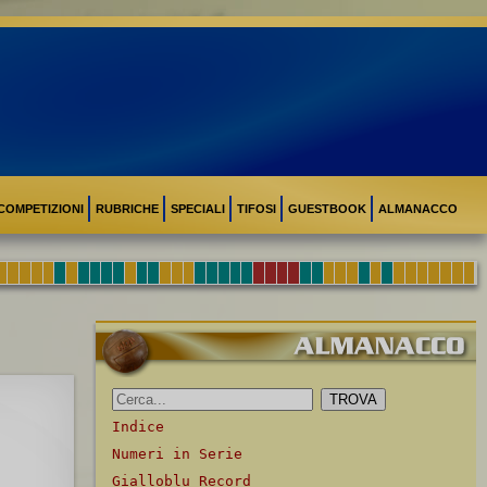
COMPETIZIONI
RUBRICHE
SPECIALI
TIFOSI
GUESTBOOK
ALMANACCO
Indice
Numeri in Serie
Gialloblu Record