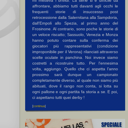
mi metteva i brividi. La serie B è difficile da
affrontare, abbiamo tutti davanti agli occhi le
frequenti storie di insuccesso post
retrocessione dalla Salernitana alla Sampdoria,
dall'Empoli allo Spezia, al primo anno del
Frosinone. Al contrario, sono poche le storie di
un veloce riscatto; Sassuolo, Venezia e Monza
hanno potuto contare sulla conferma dei
giocatori più rappresentativi (condizione
improponibile per il Verona) rilanciati attraverso
scelte oculate in panchina. Noi invece siamo
costretti a ricostruire tutto. Per l'ennesima
volta, aggiungo. Quello che ci aspetta l'anno
prossimo sarà dunque un campionato
completamente diverso, al quale non siamo più
abituati, dove il rango non conta, si lotta su
ogni pallone e ogni partita fa storia a se. E poi,
ci aspettano tutti quei derby !
[
continua
]