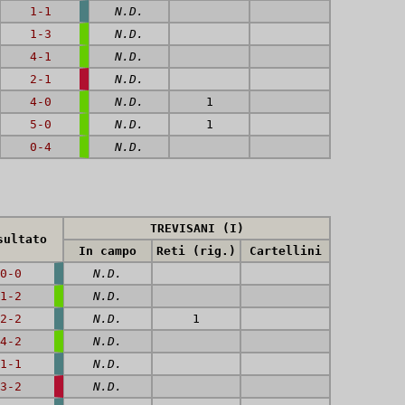
1-1
N.D.
1-3
N.D.
4-1
N.D.
2-1
N.D.
4-0
N.D.
1
5-0
N.D.
1
0-4
N.D.
TREVISANI (I)
sultato
In campo
Reti (rig.)
Cartellini
0-0
N.D.
1-2
N.D.
2-2
N.D.
1
4-2
N.D.
1-1
N.D.
3-2
N.D.