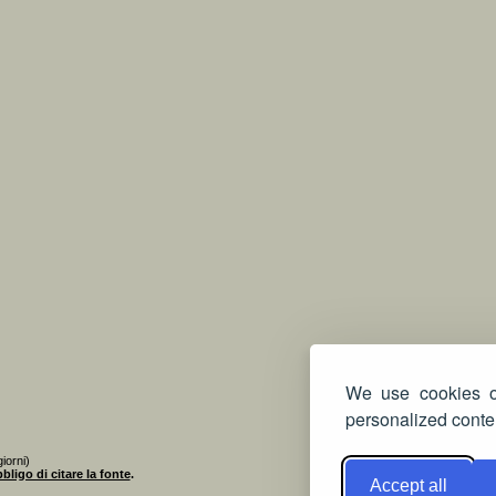
We use cookies on
personalized conten
iorni)
bligo di citare la fonte
.
Accept all