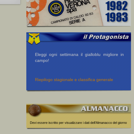
Eleggi ogni settimana il gialloblu migliore in
campo!
Riepilogo stagionale e classifica generale
Devi essere iscritto per visualizzare i dati dell'Almanacco del giorno