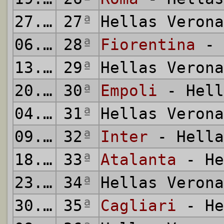
27.02.2022
27
ª
Hellas Veron
06.03.2022
28
ª
Fiorentina
- 
13.03.2022
29
ª
Hellas Veron
20.03.2022
30
ª
Empoli
- Hell
04.04.2022
31
ª
Hellas Veron
09.04.2022
32
ª
Inter
- Hella
18.04.2022
33
ª
Atalanta
- He
23.04.2022
34
ª
Hellas Veron
30.04.2022
35
ª
Cagliari
- He