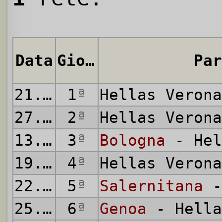
Data
Giornata
Par
21.08.2021
1
ª
Hellas Veron
27.08.2021
2
ª
Hellas Veron
13.09.2021
3
ª
Bologna
- Hel
19.09.2021
4
ª
Hellas Veron
22.09.2021
5
ª
Salernitana
-
25.09.2021
6
ª
Genoa
- Hella