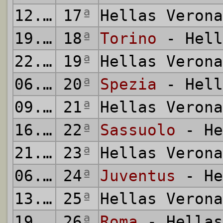
12.12.2021
17
ª
Hellas Veron
19.12.2021
18
ª
Torino
- Hell
22.12.2021
19
ª
Hellas Veron
06.01.2022
20
ª
Spezia
- Hell
09.01.2022
21
ª
Hellas Veron
16.01.2022
22
ª
Sassuolo
- He
21.01.2022
23
ª
Hellas Veron
06.02.2022
24
ª
Juventus
- He
13.02.2022
25
ª
Hellas Veron
19.02.2022
26
ª
Roma
- Hellas