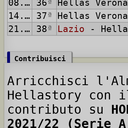
08.05.2022
36
ª
Hellas Veron
14.05.2022
37
ª
Hellas Veron
21.05.2022
38
ª
Lazio
- Hella
Contribuisci
Arricchisci l'Al
Hellastory con i
contributo su
HO
2021/22 (Serie A