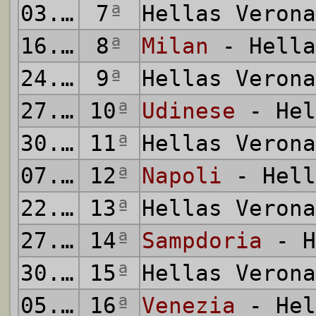
03.10.2021
7
ª
Hellas Veron
16.10.2021
8
ª
Milan
- Hella
24.10.2021
9
ª
Hellas Veron
27.10.2021
10
ª
Udinese
- Hel
30.10.2021
11
ª
Hellas Veron
07.11.2021
12
ª
Napoli
- Hell
22.11.2021
13
ª
Hellas Veron
27.11.2021
14
ª
Sampdoria
- H
30.11.2021
15
ª
Hellas Veron
05.12.2021
16
ª
Venezia
- Hel