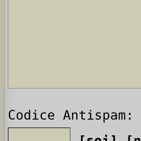
Codice Antispam:
[sei]
[