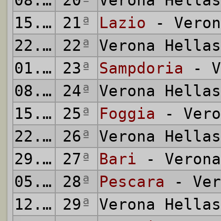
08.02.1981
20
ª
Verona Hella
15.02.1981
21
ª
Lazio
- Veron
22.02.1981
22
ª
Verona Hella
01.03.1981
23
ª
Sampdoria
- V
08.03.1981
24
ª
Verona Hella
15.03.1981
25
ª
Foggia
- Vero
22.03.1981
26
ª
Verona Hella
29.03.1981
27
ª
Bari
- Verona
05.04.1981
28
ª
Pescara
- Ver
12.04.1981
29
ª
Verona Hella