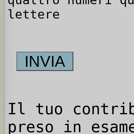
quattro numeri q
lettere
Il tuo contri
preso in esam