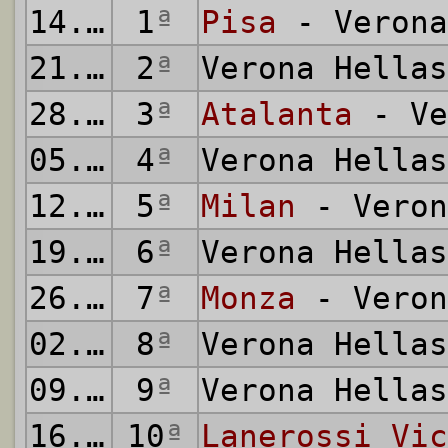
14.09.1980
1
ª
Pisa
- Verona
21.09.1980
2
ª
Verona Hella
28.09.1980
3
ª
Atalanta
- Ve
05.10.1980
4
ª
Verona Hella
12.10.1980
5
ª
Milan
- Veron
19.10.1980
6
ª
Verona Hella
26.10.1980
7
ª
Monza
- Veron
02.11.1980
8
ª
Verona Hella
09.11.1980
9
ª
Verona Hella
16.11.1980
10
ª
Lanerossi Vic