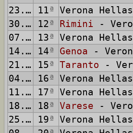
23.11.1980
11
ª
Verona Hella
30.11.1980
12
ª
Rimini
- Vero
07.12.1980
13
ª
Verona Hella
14.12.1980
14
ª
Genoa
- Veron
21.12.1980
15
ª
Taranto
- Ver
04.01.1981
16
ª
Verona Hella
11.01.1981
17
ª
Verona Hella
18.01.1981
18
ª
Varese
- Vero
25.01.1981
19
ª
Verona Hella