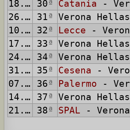
18.04.1981
30
ª
Catania
- Ver
26.04.1981
31
ª
Verona Hella
10.05.1981
32
ª
Lecce
- Veron
17.05.1981
33
ª
Verona Hella
24.05.1981
34
ª
Verona Hella
31.05.1981
35
ª
Cesena
- Vero
07.06.1981
36
ª
Palermo
- Ver
14.06.1981
37
ª
Verona Hella
21.06.1981
38
ª
SPAL
- Verona