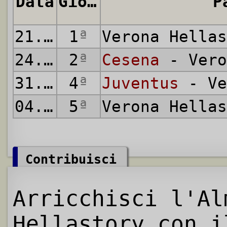
Data
Giornata
P
21.08.1977
1
ª
Verona Hella
24.08.1977
2
ª
Cesena
- Vero
31.08.1977
4
ª
Juventus
- Ve
04.09.1977
5
ª
Verona Hella
Contribuisci
Arricchisci l'Al
Hellastory con i