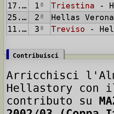
17.08.2002
1
ª
Triestina
- H
25.08.2002
2
ª
Hellas Veron
11.09.2002
3
ª
Treviso
- Hel
Contribuisci
Arricchisci l'Al
Hellastory con i
contributo su
MA
2002/03 (Coppa I