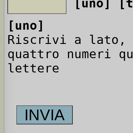
[uno]
[
[uno]
Riscrivi a lato,
quattro numeri q
lettere