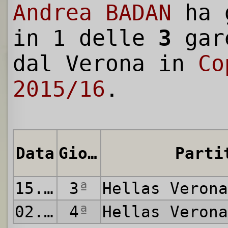
Andrea BADAN
ha g
in 1 delle
3
gar
dal Verona in
Co
2015/16
.
Data
Giornata
Parti
15.08.2015
3
ª
Hellas Veron
02.12.2015
4
ª
Hellas Veron