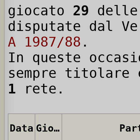
giocato
29
dell
disputate dal V
A 1987/88
.
In queste occasi
sempre titolare 
1
rete.
Data
Giornata
Par