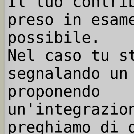
Il tuo contri
preso in esam
possibile.
Nel caso tu s
segnalando un
proponendo
un'integrazio
preghiamo di 