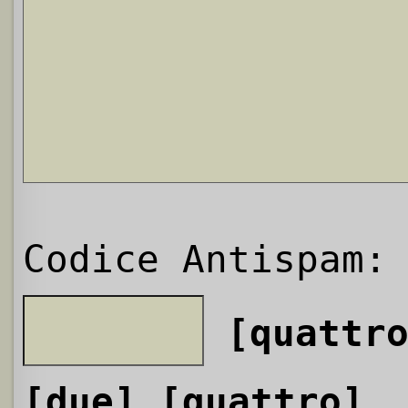
Codice Antispam:
[quattr
[due]
[quattro]