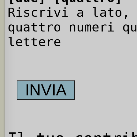
Riscrivi a lato,
quattro numeri q
lettere