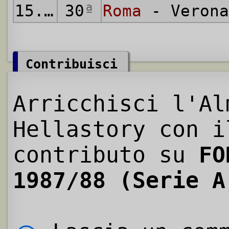
15.05.1988
30
ª
Roma
- Verona
Contribuisci
Arricchisci l'Al
Hellastory con i
contributo su
FO
1987/88 (Serie A