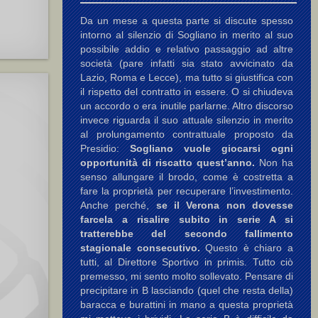
Da un mese a questa parte si discute spesso
intorno al silenzio di Sogliano in merito al suo
possibile addio e relativo passaggio ad altre
società (pare infatti sia stato avvicinato da
Lazio, Roma e Lecce), ma tutto si giustifica con
il rispetto del contratto in essere. O si chiudeva
un accordo o era inutile parlarne. Altro discorso
invece riguarda il suo attuale silenzio in merito
al prolungamento contrattuale proposto da
Presidio:
Sogliano vuole giocarsi ogni
opportunità di riscatto quest’anno.
Non ha
senso allungare il brodo, come è costretta a
fare la proprietà per recuperare l’investimento.
Anche perché,
se il Verona non dovesse
farcela a risalire subito in serie A si
tratterebbe del secondo fallimento
stagionale consecutivo.
Questo è chiaro a
tutti, al Direttore Sportivo in primis. Tutto ciò
premesso, mi sento molto sollevato. Pensare di
precipitare in B lasciando (quel che resta della)
baracca e burattini in mano a questa proprietà