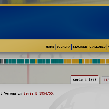
HOME
SQUADRA
STAGIONE
GIALLOBLU
Serie B (30)
ST
al Verona in
Serie B 1954/55
.