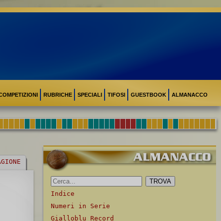
COMPETIZIONI
RUBRICHE
SPECIALI
TIFOSI
GUESTBOOK
ALMANACCO
AGIONE
Indice
Numeri in Serie
Gialloblu Record