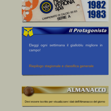
Eleggi ogni settimana il gialloblu migliore in
campo!
Riepilogo stagionale e classifica generale
Devi essere iscritto per visualizzare i dati dell'Almanacco del giorno