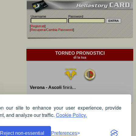
Username
Password
[
Registrati
]
[
Recupera/Cambia Password
]
TORNEO PRONOSTICI
dì la tua
Verona - Ascoli
finirà...
Devi essere iscritto per poter giocare!
 our site to enhance your user experience, provide
t, and analyze our traffic.
Cookie Policy.
Reject non-essential
Preferences