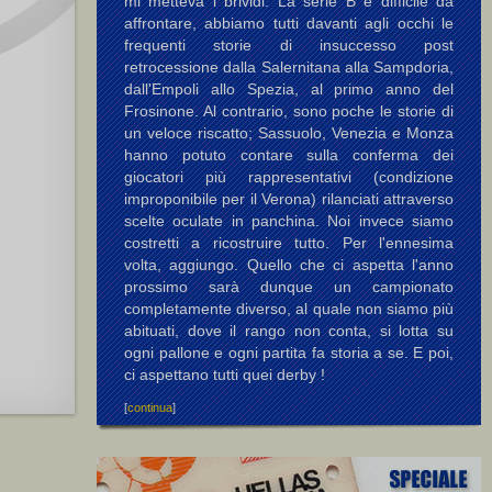
mi metteva i brividi. La serie B è difficile da
affrontare, abbiamo tutti davanti agli occhi le
frequenti storie di insuccesso post
retrocessione dalla Salernitana alla Sampdoria,
dall'Empoli allo Spezia, al primo anno del
Frosinone. Al contrario, sono poche le storie di
un veloce riscatto; Sassuolo, Venezia e Monza
hanno potuto contare sulla conferma dei
giocatori più rappresentativi (condizione
improponibile per il Verona) rilanciati attraverso
scelte oculate in panchina. Noi invece siamo
costretti a ricostruire tutto. Per l'ennesima
volta, aggiungo. Quello che ci aspetta l'anno
prossimo sarà dunque un campionato
completamente diverso, al quale non siamo più
abituati, dove il rango non conta, si lotta su
ogni pallone e ogni partita fa storia a se. E poi,
ci aspettano tutti quei derby !
[
continua
]