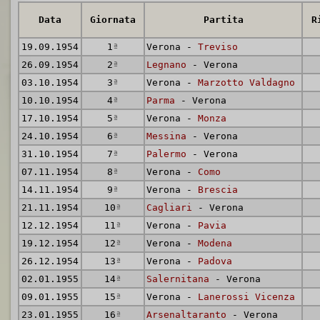
Data
Giornata
Partita
R
19.09.1954
1
ª
Verona -
Treviso
26.09.1954
2
ª
Legnano
- Verona
03.10.1954
3
ª
Verona -
Marzotto Valdagno
10.10.1954
4
ª
Parma
- Verona
17.10.1954
5
ª
Verona -
Monza
24.10.1954
6
ª
Messina
- Verona
31.10.1954
7
ª
Palermo
- Verona
07.11.1954
8
ª
Verona -
Como
14.11.1954
9
ª
Verona -
Brescia
21.11.1954
10
ª
Cagliari
- Verona
12.12.1954
11
ª
Verona -
Pavia
19.12.1954
12
ª
Verona -
Modena
26.12.1954
13
ª
Verona -
Padova
02.01.1955
14
ª
Salernitana
- Verona
09.01.1955
15
ª
Verona -
Lanerossi Vicenza
23.01.1955
16
ª
Arsenaltaranto
- Verona