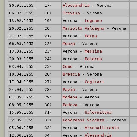
30.01.1955
17
ª
Alessandria
- Verona
06.02.1955
18
ª
Treviso
- Verona
13.02.1955
19
ª
Verona -
Legnano
20.02.1955
20
ª
Marzotto Valdagno
- Verona
27.02.1955
21
ª
Verona -
Parma
06.03.1955
22
ª
Monza
- Verona
13.03.1955
23
ª
Verona -
Messina
20.03.1955
24
ª
Verona -
Palermo
03.04.1955
25
ª
Como
- Verona
10.04.1955
26
ª
Brescia
- Verona
17.04.1955
27
ª
Verona -
Cagliari
24.04.1955
28
ª
Pavia
- Verona
01.05.1955
29
ª
Modena
- Verona
08.05.1955
30
ª
Padova
- Verona
15.05.1955
31
ª
Verona -
Salernitana
22.05.1955
32
ª
Lanerossi Vicenza
- Verona
05.06.1955
33
ª
Verona -
Arsenaltaranto
12.06.1955
34
ª
Verona -
Alessandria