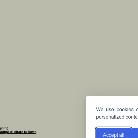
We use cookies on
personalized conten
iorni)
bligo di citare la fonte
.
Accept all