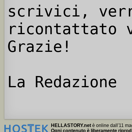
scrivici, ver
ricontattato 
Grazie!
La Redazione
HELLASTORY.net
è online dall'11 ma
Ogni contenuto è liberamente riprod