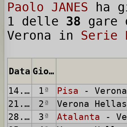
Paolo JANES
ha g
1 delle
38
gare 
Verona in
Serie 
Data
Giornata
14.09.1980
1
ª
Pisa
- Verona
21.09.1980
2
ª
Verona Hella
28.09.1980
3
ª
Atalanta
- Ve