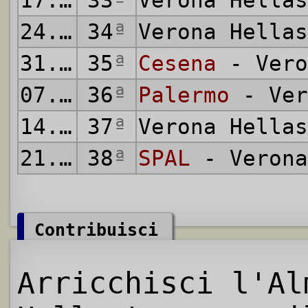
17.05.1981
33
ª
Verona Hella
24.05.1981
34
ª
Verona Hella
31.05.1981
35
ª
Cesena
- Vero
07.06.1981
36
ª
Palermo
- Ver
14.06.1981
37
ª
Verona Hella
21.06.1981
38
ª
SPAL
- Verona
Contribuisci
Arricchisci l'Al