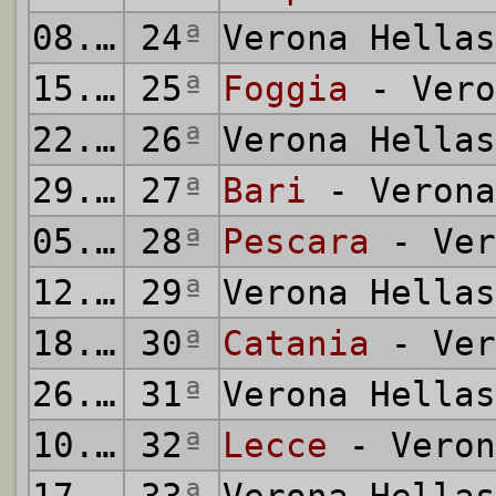
08.03.1981
24
ª
Verona Hella
15.03.1981
25
ª
Foggia
- Vero
22.03.1981
26
ª
Verona Hella
29.03.1981
27
ª
Bari
- Verona
05.04.1981
28
ª
Pescara
- Ver
12.04.1981
29
ª
Verona Hella
18.04.1981
30
ª
Catania
- Ver
26.04.1981
31
ª
Verona Hella
10.05.1981
32
ª
Lecce
- Veron