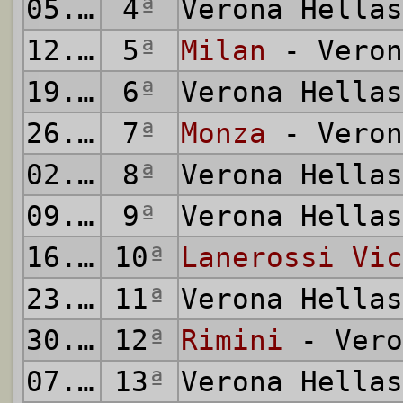
05.10.1980
4
ª
Verona Hella
12.10.1980
5
ª
Milan
- Veron
19.10.1980
6
ª
Verona Hella
26.10.1980
7
ª
Monza
- Veron
02.11.1980
8
ª
Verona Hella
09.11.1980
9
ª
Verona Hella
16.11.1980
10
ª
Lanerossi Vic
23.11.1980
11
ª
Verona Hella
30.11.1980
12
ª
Rimini
- Vero
07.12.1980
13
ª
Verona Hella