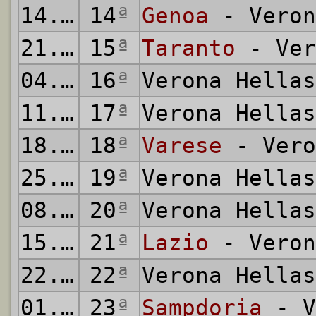
14.12.1980
14
ª
Genoa
- Veron
21.12.1980
15
ª
Taranto
- Ver
04.01.1981
16
ª
Verona Hella
11.01.1981
17
ª
Verona Hella
18.01.1981
18
ª
Varese
- Vero
25.01.1981
19
ª
Verona Hella
08.02.1981
20
ª
Verona Hella
15.02.1981
21
ª
Lazio
- Veron
22.02.1981
22
ª
Verona Hella
01.03.1981
23
ª
Sampdoria
- V