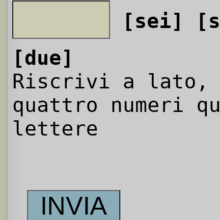
[sei]
[
[due]
Riscrivi a lato,
quattro numeri q
lettere