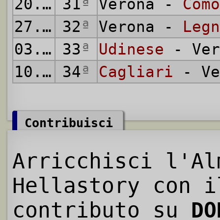
20.05.1956
31
ª
Verona -
Como
27.05.1956
32
ª
Verona -
Legn
03.06.1956
33
ª
Udinese
- Ver
10.06.1956
34
ª
Cagliari
- Ve
Contribuisci
Arricchisci l'Al
Hellastory con i
contributo su
DO