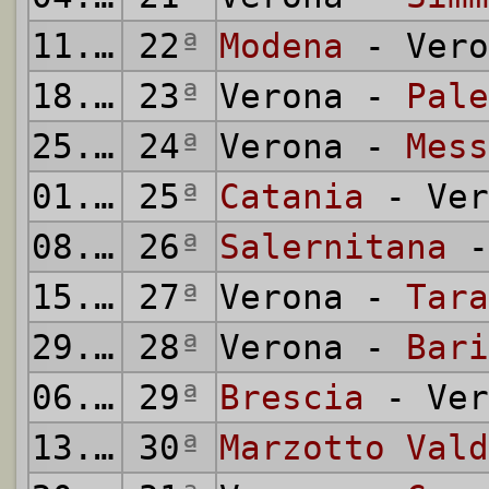
11.03.1956
22
ª
Modena
- Vero
18.03.1956
23
ª
Verona -
Pale
25.03.1956
24
ª
Verona -
Mess
01.04.1956
25
ª
Catania
- Ver
08.04.1956
26
ª
Salernitana
-
15.04.1956
27
ª
Verona -
Tara
29.04.1956
28
ª
Verona -
Bari
06.05.1956
29
ª
Brescia
- Ver
13.05.1956
30
ª
Marzotto Vald