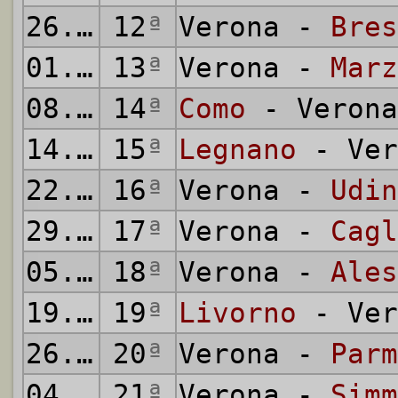
26.12.1955
12
ª
Verona -
Bres
01.01.1956
13
ª
Verona -
Marz
08.01.1956
14
ª
Como
- Verona
14.01.1956
15
ª
Legnano
- Ver
22.01.1956
16
ª
Verona -
Udin
29.01.1956
17
ª
Verona -
Cagl
05.02.1956
18
ª
Verona -
Ales
19.02.1956
19
ª
Livorno
- Ver
26.02.1956
20
ª
Verona -
Parm
04.03.1956
21
ª
Verona -
Simm