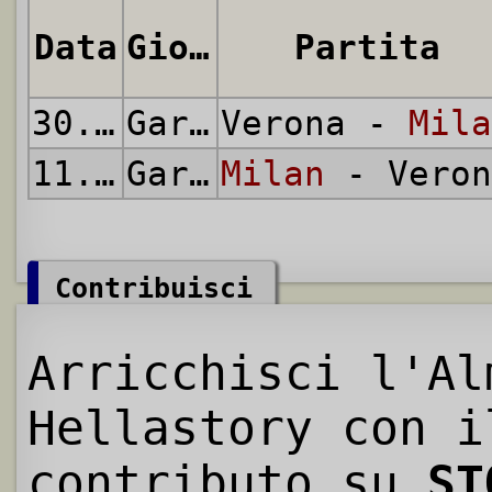
Data
Giornata
Partita
30.10.1991
Gara di Andata
Verona -
Mila
11.12.1991
Gara di Ritorno
Milan
- Veron
Contribuisci
Arricchisci l'Al
Hellastory con i
contributo su
ST