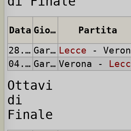
di Finale
Data
Giornata
Partita
28.08.1991
Gara di Andata
Lecce
- Veron
04.09.1991
Gara di Ritorno
Verona -
Lecc
Ottavi
di
Finale