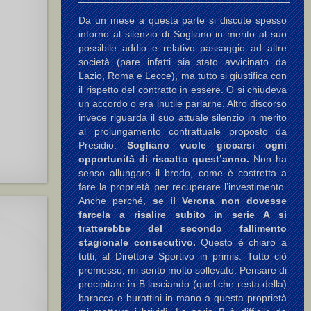
Da un mese a questa parte si discute spesso
intorno al silenzio di Sogliano in merito al suo
possibile addio e relativo passaggio ad altre
società (pare infatti sia stato avvicinato da
Lazio, Roma e Lecce), ma tutto si giustifica con
il rispetto del contratto in essere. O si chiudeva
un accordo o era inutile parlarne. Altro discorso
invece riguarda il suo attuale silenzio in merito
al prolungamento contrattuale proposto da
Presidio:
Sogliano vuole giocarsi ogni
opportunità di riscatto quest’anno.
Non ha
senso allungare il brodo, come è costretta a
fare la proprietà per recuperare l’investimento.
Anche perché,
se il Verona non dovesse
farcela a risalire subito in serie A si
tratterebbe del secondo fallimento
stagionale consecutivo.
Questo è chiaro a
tutti, al Direttore Sportivo in primis. Tutto ciò
premesso, mi sento molto sollevato. Pensare di
precipitare in B lasciando (quel che resta della)
baracca e burattini in mano a questa proprietà