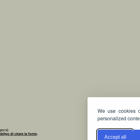
We use cookies on
personalized conten
iorni)
bligo di citare la fonte
.
Accept all