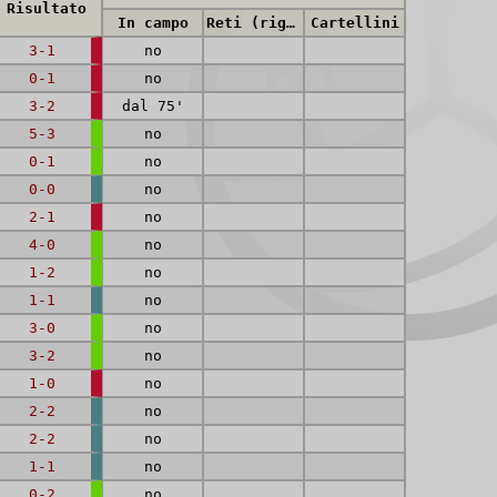
Risultato
In campo
Reti (rig.)
Cartellini
3-1
no
0-1
no
3-2
dal 75'
5-3
no
0-1
no
0-0
no
2-1
no
4-0
no
1-2
no
1-1
no
3-0
no
3-2
no
1-0
no
2-2
no
2-2
no
1-1
no
0-2
no