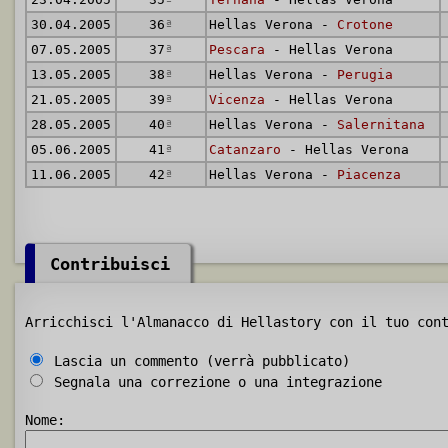
30.04.2005
36
ª
Hellas Verona -
Crotone
07.05.2005
37
ª
Pescara
- Hellas Verona
13.05.2005
38
ª
Hellas Verona -
Perugia
21.05.2005
39
ª
Vicenza
- Hellas Verona
28.05.2005
40
ª
Hellas Verona -
Salernitana
05.06.2005
41
ª
Catanzaro
- Hellas Verona
11.06.2005
42
ª
Hellas Verona -
Piacenza
Contribuisci
Arricchisci l'Almanacco di Hellastory con il tuo con
Lascia un commento (verrà pubblicato)
Segnala una correzione o una integrazione
Nome: