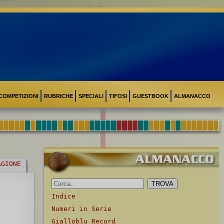
COMPETIZIONI
RUBRICHE
SPECIALI
TIFOSI
GUESTBOOK
ALMANACCO
AGIONE
Indice
Numeri in Serie
Gialloblu Record