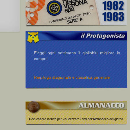
Eleggi ogni settimana il gialloblu migliore in
campo!
Riepilogo stagionale e classifica generale
Devi essere iscritto per visualizzare i dati dell'Almanacco del giorno