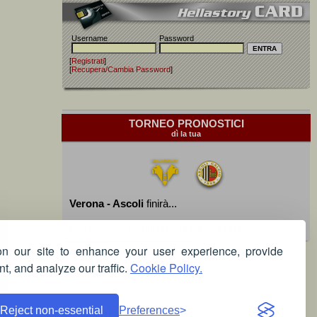
Username
Password
[
Registrati
]
[
Recupera/Cambia Password
]
TORNEO PRONOSTICI
dì la tua
Verona - Ascoli
finirà...
Devi essere iscritto per poter giocare!
 our site to enhance your user experience, provide
t, and analyze our traffic.
Cookie Policy.
Reject non-essential
Preferences