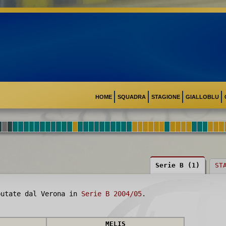
HOME
SQUADRA
STAGIONE
GIALLOBLU
Serie B (1)
ST
utate dal Verona in
Serie B 2004/05
.
MELIS