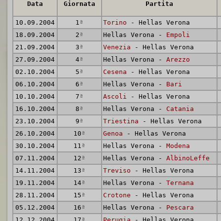
Data
Giornata
Partita
10.09.2004
1
ª
Torino
- Hellas Verona
18.09.2004
2
ª
Hellas Verona -
Empoli
21.09.2004
3
ª
Venezia
- Hellas Verona
27.09.2004
4
ª
Hellas Verona -
Arezzo
02.10.2004
5
ª
Cesena
- Hellas Verona
06.10.2004
6
ª
Hellas Verona -
Bari
10.10.2004
7
ª
Ascoli
- Hellas Verona
16.10.2004
8
ª
Hellas Verona -
Catania
23.10.2004
9
ª
Triestina
- Hellas Verona
26.10.2004
10
ª
Genoa
- Hellas Verona
30.10.2004
11
ª
Hellas Verona -
Modena
07.11.2004
12
ª
Hellas Verona -
AlbinoLeffe
14.11.2004
13
ª
Treviso
- Hellas Verona
19.11.2004
14
ª
Hellas Verona -
Ternana
28.11.2004
15
ª
Crotone
- Hellas Verona
05.12.2004
16
ª
Hellas Verona -
Pescara
12.12.2004
17
ª
Perugia
- Hellas Verona