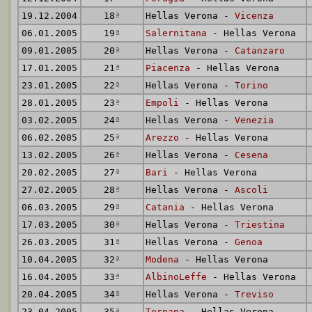
19.12.2004
18
ª
Hellas Verona -
Vicenza
06.01.2005
19
ª
Salernitana
- Hellas Verona
09.01.2005
20
ª
Hellas Verona -
Catanzaro
17.01.2005
21
ª
Piacenza
- Hellas Verona
23.01.2005
22
ª
Hellas Verona -
Torino
28.01.2005
23
ª
Empoli
- Hellas Verona
03.02.2005
24
ª
Hellas Verona -
Venezia
06.02.2005
25
ª
Arezzo
- Hellas Verona
13.02.2005
26
ª
Hellas Verona -
Cesena
20.02.2005
27
ª
Bari
- Hellas Verona
27.02.2005
28
ª
Hellas Verona -
Ascoli
06.03.2005
29
ª
Catania
- Hellas Verona
17.03.2005
30
ª
Hellas Verona -
Triestina
26.03.2005
31
ª
Hellas Verona -
Genoa
10.04.2005
32
ª
Modena
- Hellas Verona
16.04.2005
33
ª
AlbinoLeffe
- Hellas Verona
20.04.2005
34
ª
Hellas Verona -
Treviso
23.04.2005
35
ª
Ternana
- Hellas Verona