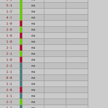
5-3
no
1-2
no
4-1
no
1-0
no
2-0
no
1-0
no
1-0
no
2-1
no
2-1
no
1-0
no
2-2
no
1-1
no
0-0
no
1-1
no
2-0
no
1-1
no
2-1
no
1-1
no