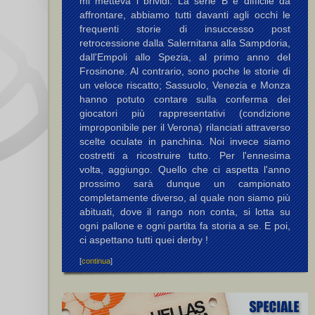
mi metteva i brividi. La serie B è difficile da
affrontare, abbiamo tutti davanti agli occhi le
frequenti storie di insuccesso post
retrocessione dalla Salernitana alla Sampdoria,
dall'Empoli allo Spezia, al primo anno del
Frosinone. Al contrario, sono poche le storie di
un veloce riscatto; Sassuolo, Venezia e Monza
hanno potuto contare sulla conferma dei
giocatori più rappresentativi (condizione
improponibile per il Verona) rilanciati attraverso
scelte oculate in panchina. Noi invece siamo
costretti a ricostruire tutto. Per l'ennesima
volta, aggiungo. Quello che ci aspetta l'anno
prossimo sarà dunque un campionato
completamente diverso, al quale non siamo più
abituati, dove il rango non conta, si lotta su
ogni pallone e ogni partita fa storia a se. E poi,
ci aspettano tutti quei derby !
[
continua
]