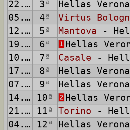
22.10.1922
3
ª
Hellas Veron
05.11.1922
4
ª
Virtus Bologn
12.11.1922
5
ª
Mantova
- Hel
19.11.1922
6
ª
Hellas Vero
1
10.12.1922
7
ª
Casale
- Hell
17.12.1922
8
ª
Hellas Veron
07.01.1923
9
ª
Hellas Veron
14.01.1923
10
ª
Hellas Vero
2
21.01.1923
11
ª
Torino
- Hell
04.02.1923
12
ª
Hellas Veron