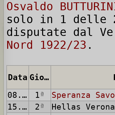
Osvaldo BUTTURIN
solo in 1 delle
disputate dal V
Nord 1922/23
.
Data
Giornata
08.10.1922
1
ª
Speranza Savo
15.10.1922
2
ª
Hellas Veron