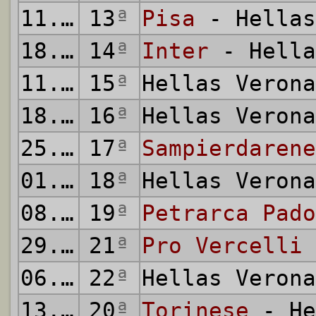
11.02.1923
13
ª
Pisa
- Hellas
18.02.1923
14
ª
Inter
- Hella
11.03.1923
15
ª
Hellas Veron
18.03.1923
16
ª
Hellas Veron
25.03.1923
17
ª
Sampierdarene
01.04.1923
18
ª
Hellas Veron
08.04.1923
19
ª
Petrarca Pado
29.04.1923
21
ª
Pro Vercelli
06.05.1923
22
ª
Hellas Veron
13.05.1923
20
ª
Torinese
- He