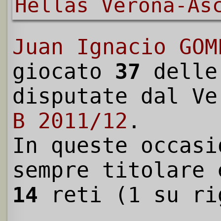
Hellas Verona-As
Juan Ignacio GOM
giocato
37
dell
disputate dal V
B 2011/12
.
In queste occasi
sempre titolare 
14
reti (1 su ri