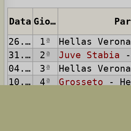
Data
Giornata
Par
26.08.2011
1
ª
Hellas Veron
31.08.2011
2
ª
Juve Stabia
-
04.09.2011
3
ª
Hellas Veron
10.09.2011
4
ª
Grosseto
- He
16.09.2011
5
ª
Hellas Veron
24.09.2011
6
ª
Ascoli
- Hell
01.10.2011
7
ª
Gubbio
- Hell