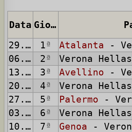
Data
Giornata
P
29.09.1974
1
ª
Atalanta
- Ve
06.10.1974
2
ª
Verona Hella
13.10.1974
3
ª
Avellino
- Ve
20.10.1974
4
ª
Verona Hella
27.10.1974
5
ª
Palermo
- Ver
03.11.1974
6
ª
Verona Hella
10.11.1974
7
ª
Genoa
- Veron