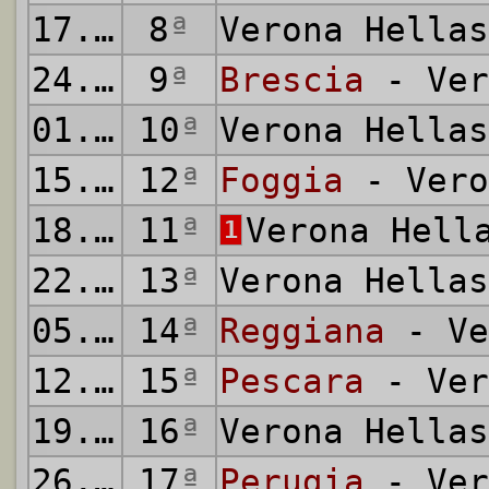
17.11.1974
8
ª
Verona Hella
24.11.1974
9
ª
Brescia
- Ver
01.12.1974
10
ª
Verona Hella
15.12.1974
12
ª
Foggia
- Vero
18.12.1974
11
ª
Verona Hell
1
22.12.1974
13
ª
Verona Hella
05.01.1975
14
ª
Reggiana
- Ve
12.01.1975
15
ª
Pescara
- Ver
19.01.1975
16
ª
Verona Hella
26.01.1975
17
ª
Perugia
- Ver