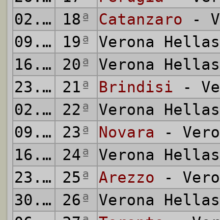
02.02.1975
18
ª
Catanzaro
- V
09.02.1975
19
ª
Verona Hella
16.02.1975
20
ª
Verona Hella
23.02.1975
21
ª
Brindisi
- Ve
02.03.1975
22
ª
Verona Hella
09.03.1975
23
ª
Novara
- Vero
16.03.1975
24
ª
Verona Hella
23.03.1975
25
ª
Arezzo
- Vero
30.03.1975
26
ª
Verona Hella