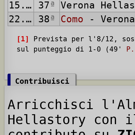
15.06.1975
37
ª
Verona Hella
22.06.1975
38
ª
Como
- Verona
[1]
Prevista per l'8/12, sos
sul punteggio di 1-0 (49'
P.
Contribuisci
Arricchisci l'Al
Hellastory con i
contributo su
ZI