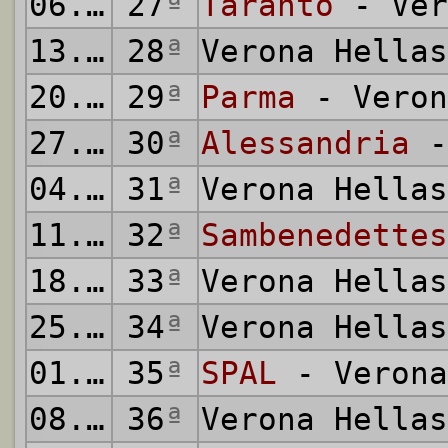
06.04.1975
27
ª
Taranto
- Ver
13.04.1975
28
ª
Verona Hella
20.04.1975
29
ª
Parma
- Veron
27.04.1975
30
ª
Alessandria
-
04.05.1975
31
ª
Verona Hella
11.05.1975
32
ª
Sambenedettes
18.05.1975
33
ª
Verona Hella
25.05.1975
34
ª
Verona Hella
01.06.1975
35
ª
SPAL
- Verona
08.06.1975
36
ª
Verona Hella