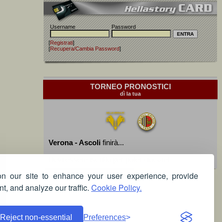
Username
Password
[
Registrati
]
[
Recupera/Cambia Password
]
TORNEO PRONOSTICI
dì la tua
Verona - Ascoli
finirà...
Devi essere iscritto per poter giocare!
 our site to enhance your user experience, provide
t, and analyze our traffic.
Cookie Policy.
Reject non-essential
Preferences