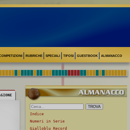
COMPETIZIONI
RUBRICHE
SPECIALI
TIFOSI
GUESTBOOK
ALMANACCO
AGIONE
Indice
Numeri in Serie
Gialloblu Record