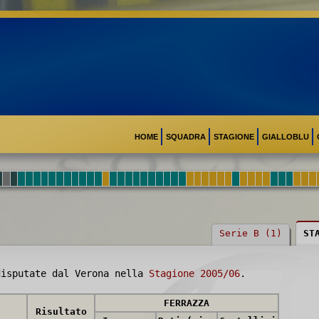
HOME
SQUADRA
STAGIONE
GIALLOBLU
Serie B (1)
ST
isputate dal Verona nella
Stagione 2005/06
.
FERRAZZA
Risultato