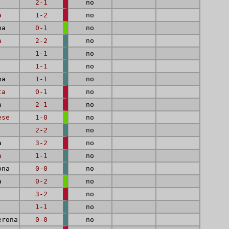
2-1
no
a
1-2
no
na
0-1
no
a
2-2
no
1-1
no
1-1
no
na
1-1
no
ta
0-1
no
a
2-1
no
ese
1-0
no
2-2
no
a
3-2
no
a
1-1
no
ona
0-0
no
a
0-2
no
3-2
no
1-1
no
erona
0-0
no