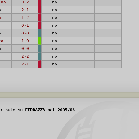
ina
0-2
no
a
2-1
no
a
1-2
no
0-1
no
a
0-0
no
za
1-0
no
a
0-0
no
2-2
no
2-1
no
tributo su
FERRAZZA nel 2005/06