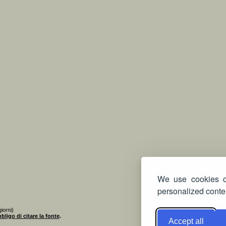
We use cookies on
personalized conten
iorni)
bligo di citare la fonte
.
Accept all