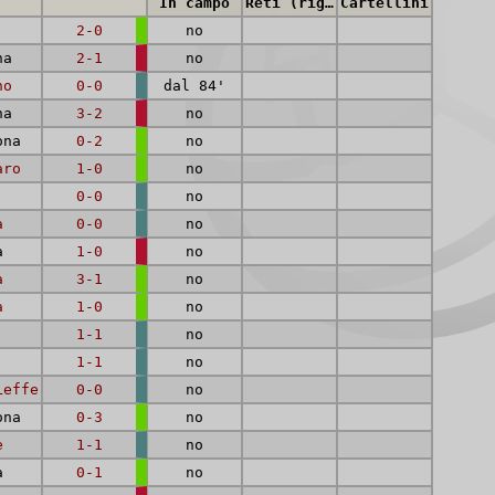
In campo
Reti (rig.)
Cartellini
2-0
no
na
2-1
no
no
0-0
dal 84'
na
3-2
no
ona
0-2
no
aro
1-0
no
0-0
no
a
0-0
no
a
1-0
no
a
3-1
no
a
1-0
no
1-1
no
1-1
no
Leffe
0-0
no
ona
0-3
no
e
1-1
no
a
0-1
no