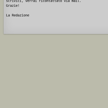
scrivici, verrai ricontattato via mail.
Grazie!
La Redazione