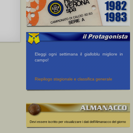
Eleggi ogni settimana il gialloblu migliore in
campo!
Riepilogo stagionale e classifica generale
Devi essere iscritto per visualizzare i dati dell'Almanacco del giorno