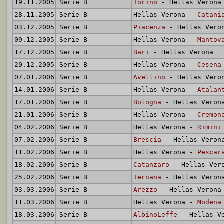
19.11.2005
Serie B
Torino
- Hellas Verona
28.11.2005
Serie B
Hellas Verona -
Catani
03.12.2005
Serie B
Piacenza
- Hellas Vero
09.12.2005
Serie B
Hellas Verona -
Mantov
17.12.2005
Serie B
Bari
- Hellas Verona
20.12.2005
Serie B
Hellas Verona -
Cesena
07.01.2006
Serie B
Avellino
- Hellas Vero
14.01.2006
Serie B
Hellas Verona -
Atalan
17.01.2006
Serie B
Bologna
- Hellas Veron
21.01.2006
Serie B
Hellas Verona -
Cremon
04.02.2006
Serie B
Hellas Verona -
Rimini
07.02.2006
Serie B
Brescia
- Hellas Veron
11.02.2006
Serie B
Hellas Verona -
Pescar
18.02.2006
Serie B
Catanzaro
- Hellas Ver
25.02.2006
Serie B
Ternana
- Hellas Veron
03.03.2006
Serie B
Arezzo
- Hellas Verona
11.03.2006
Serie B
Hellas Verona -
Modena
18.03.2006
Serie B
AlbinoLeffe
- Hellas V