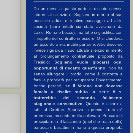
Da un mese a questa parte si discute spesso
intorno al silenzio di Sogliano in merito al suo
possibile addio e relativo passaggio ad altre
società (pare infatti sia stato avvicinato da
Lazio, Roma e Lecce), ma tutto si giustifica con
il rispetto del contratto in essere. O si chiudeva
un accordo o era inutile parlarne. Altro discorso
invece riguarda il suo attuale silenzio in merito
al prolungamento contrattuale proposto da
Presidio:
Sogliano vuole giocarsi ogni
opportunità di riscatto quest’anno.
Non ha
senso allungare il brodo, come è costretta a
fare la proprietà per recuperare l’investimento.
Anche perché,
se il Verona non dovesse
farcela a risalire subito in serie A si
tratterebbe del secondo fallimento
stagionale consecutivo.
Questo è chiaro a
tutti, al Direttore Sportivo in primis. Tutto ciò
premesso, mi sento molto sollevato. Pensare di
precipitare in B lasciando (quel che resta della)
baracca e burattini in mano a questa proprietà