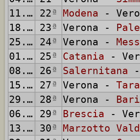
11.03.1956
22
ª
Modena
- Vero
18.03.1956
23
ª
Verona -
Pale
25.03.1956
24
ª
Verona -
Mess
01.04.1956
25
ª
Catania
- Ver
08.04.1956
26
ª
Salernitana
-
15.04.1956
27
ª
Verona -
Tara
29.04.1956
28
ª
Verona -
Bari
06.05.1956
29
ª
Brescia
- Ver
13.05.1956
30
ª
Marzotto Vald