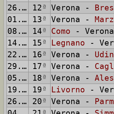
26.12.1955
12
ª
Verona -
Bres
01.01.1956
13
ª
Verona -
Marz
08.01.1956
14
ª
Como
- Verona
14.01.1956
15
ª
Legnano
- Ver
22.01.1956
16
ª
Verona -
Udin
29.01.1956
17
ª
Verona -
Cagl
05.02.1956
18
ª
Verona -
Ales
19.02.1956
19
ª
Livorno
- Ver
26.02.1956
20
ª
Verona -
Parm
04.03.1956
21
ª
Verona -
Simm