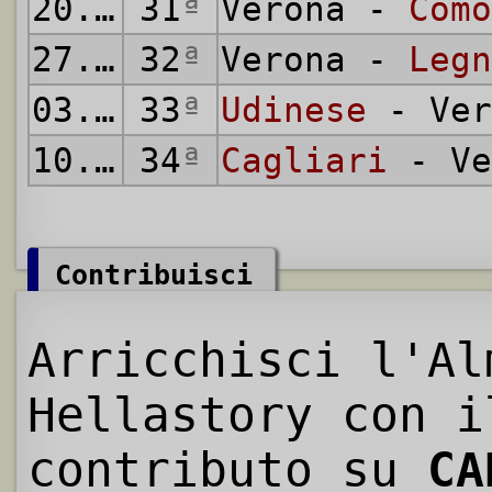
20.05.1956
31
ª
Verona -
Como
27.05.1956
32
ª
Verona -
Legn
03.06.1956
33
ª
Udinese
- Ver
10.06.1956
34
ª
Cagliari
- Ve
Contribuisci
Arricchisci l'Al
Hellastory con i
contributo su
CA