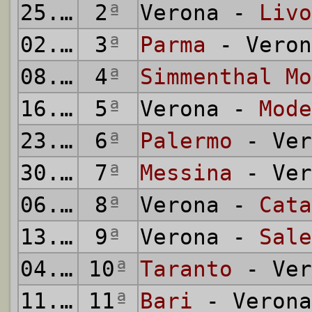
25.09.1955
2
ª
Verona -
Livo
02.10.1955
3
ª
Parma
- Veron
08.10.1955
4
ª
Simmenthal Mo
16.10.1955
5
ª
Verona -
Mode
23.10.1955
6
ª
Palermo
- Ver
30.10.1955
7
ª
Messina
- Ver
06.11.1955
8
ª
Verona -
Cata
13.11.1955
9
ª
Verona -
Sale
04.12.1955
10
ª
Taranto
- Ver
11.12.1955
11
ª
Bari
- Verona