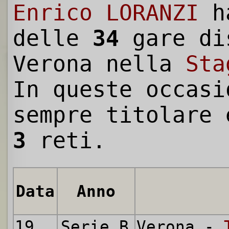
Enrico LORANZI
h
delle
34
gare di
Verona nella
Sta
In queste occasi
sempre titolare 
3
reti.
Data
Anno
19.09.1954
Serie B
Verona -