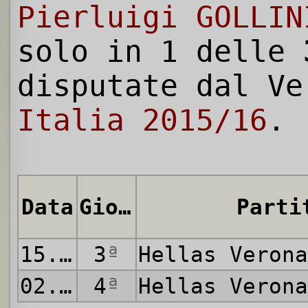
Pierluigi GOLLIN
solo in 1 delle
disputate dal V
Italia 2015/16
.
Data
Giornata
Parti
15.08.2015
3
ª
Hellas Veron
02.12.2015
4
ª
Hellas Veron