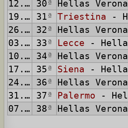
12.04.2003
30
ª
Hellas Veron
19.04.2003
31
ª
Triestina
- H
26.04.2003
32
ª
Hellas Veron
03.05.2003
33
ª
Lecce
- Hella
10.05.2003
34
ª
Hellas Veron
17.05.2003
35
ª
Siena
- Hella
24.05.2003
36
ª
Hellas Veron
31.05.2003
37
ª
Palermo
- Hel
07.06.2003
38
ª
Hellas Veron