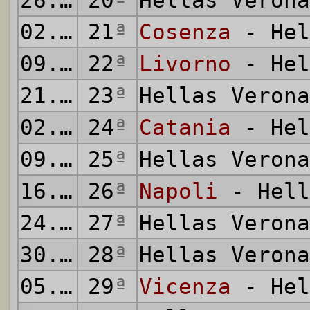
26.01.2003
20
ª
Hellas Veron
02.02.2003
21
ª
Cosenza
- Hel
09.02.2003
22
ª
Livorno
- Hel
21.02.2003
23
ª
Hellas Veron
02.03.2003
24
ª
Catania
- Hel
09.03.2003
25
ª
Hellas Veron
16.03.2003
26
ª
Napoli
- Hell
24.03.2003
27
ª
Hellas Veron
30.03.2003
28
ª
Hellas Veron
05.04.2003
29
ª
Vicenza
- Hel