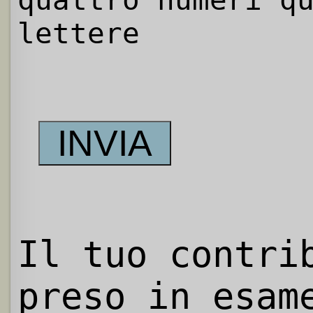
quattro numeri q
lettere
Il tuo contri
preso in esam