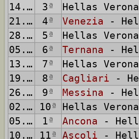
14.09.2002
3
ª
Hellas Veron
21.09.2002
4
ª
Venezia
- Hel
28.09.2002
5
ª
Hellas Veron
05.10.2002
6
ª
Ternana
- Hel
13.10.2002
7
ª
Hellas Veron
19.10.2002
8
ª
Cagliari
- He
26.10.2002
9
ª
Messina
- Hel
02.11.2002
10
ª
Hellas Veron
05.11.2002
1
ª
Ancona
- Hell
10.11.2002
11
ª
Ascoli
- Hell