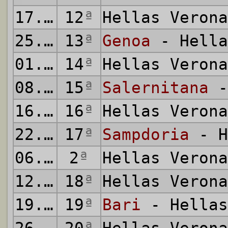
17.11.2002
12
ª
Hellas Veron
25.11.2002
13
ª
Genoa
- Hella
01.12.2002
14
ª
Hellas Veron
08.12.2002
15
ª
Salernitana
-
16.12.2002
16
ª
Hellas Veron
22.12.2002
17
ª
Sampdoria
- H
06.01.2003
2
ª
Hellas Veron
12.01.2003
18
ª
Hellas Veron
19.01.2003
19
ª
Bari
- Hellas