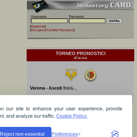
Username
Password
[
Registrati
]
[
Recupera/Cambia Password
]
TORNEO PRONOSTICI
dì la tua
Verona - Ascoli
finirà...
Devi essere iscritto per poter giocare!
 our site to enhance your user experience, provide
t, and analyze our traffic.
Cookie Policy.
Reject non-essential
Preferences