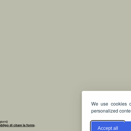
We use cookies on
personalized conten
iorni)
bligo di citare la fonte
.
Accept all