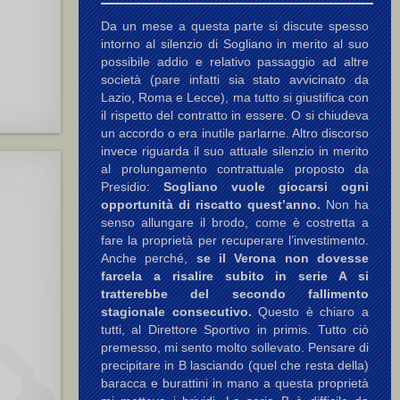
Da un mese a questa parte si discute spesso
intorno al silenzio di Sogliano in merito al suo
possibile addio e relativo passaggio ad altre
società (pare infatti sia stato avvicinato da
Lazio, Roma e Lecce), ma tutto si giustifica con
il rispetto del contratto in essere. O si chiudeva
un accordo o era inutile parlarne. Altro discorso
invece riguarda il suo attuale silenzio in merito
al prolungamento contrattuale proposto da
Presidio:
Sogliano vuole giocarsi ogni
opportunità di riscatto quest’anno.
Non ha
senso allungare il brodo, come è costretta a
fare la proprietà per recuperare l’investimento.
Anche perché,
se il Verona non dovesse
farcela a risalire subito in serie A si
tratterebbe del secondo fallimento
stagionale consecutivo.
Questo è chiaro a
tutti, al Direttore Sportivo in primis. Tutto ciò
premesso, mi sento molto sollevato. Pensare di
precipitare in B lasciando (quel che resta della)
baracca e burattini in mano a questa proprietà