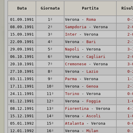
Data
Giornata
Partita
Risu
01.09.1991
1
ª
Verona -
Roma
0-
08.09.1991
2
ª
Sampdoria
- Verona
2-
15.09.1991
3
ª
Inter
- Verona
2-
22.09.1991
4
ª
Verona -
Bari
2-
29.09.1991
5
ª
Napoli
- Verona
3-
06.10.1991
6
ª
Verona -
Cagliari
2-
20.10.1991
7
ª
Cremonese
- Verona
3-
27.10.1991
8
ª
Verona -
Lazio
0-
03.11.1991
9
ª
Parma
- Verona
1-
17.11.1991
10
ª
Verona -
Genoa
2-
24.11.1991
11
ª
Torino
- Verona
0-
01.12.1991
12
ª
Verona -
Foggia
1-
08.12.1991
13
ª
Fiorentina
- Verona
4-
15.12.1991
14
ª
Verona -
Ascoli
1-
05.01.1992
15
ª
Atalanta
- Verona
0-
12.01.1992
16
ª
Verona -
Milan
0-