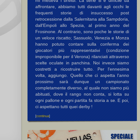
mi metteva i brividi. La serie B è difficile da
affrontare, abbiamo tutti davanti agli occhi le
frequenti storie di insuccesso post
retrocessione dalla Salernitana alla Sampdoria,
dall'Empoli allo Spezia, al primo anno del
Frosinone. Al contrario, sono poche le storie di
un veloce riscatto; Sassuolo, Venezia e Monza
hanno potuto contare sulla conferma dei
giocatori più rappresentativi (condizione
improponibile per il Verona) rilanciati attraverso
scelte oculate in panchina. Noi invece siamo
costretti a ricostruire tutto. Per l'ennesima
volta, aggiungo. Quello che ci aspetta l'anno
prossimo sarà dunque un campionato
completamente diverso, al quale non siamo più
abituati, dove il rango non conta, si lotta su
ogni pallone e ogni partita fa storia a se. E poi,
ci aspettano tutti quei derby !
[
continua
]