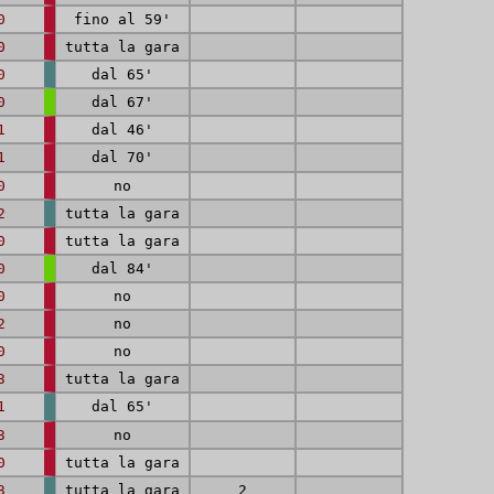
0
fino al 59'
0
tutta la gara
0
dal 65'
0
dal 67'
1
dal 46'
1
dal 70'
0
no
2
tutta la gara
0
tutta la gara
0
dal 84'
0
no
2
no
0
no
3
tutta la gara
1
dal 65'
3
no
0
tutta la gara
3
tutta la gara
2