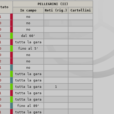
PELLEGRINI (II)
ltato
In campo
Reti (rig.)
Cartellini
1
no
0
no
0
no
1
dal 60'
1
tutta la gara
0
fino al 5'
0
no
2
no
1
no
1
tutta la gara
0
tutta la gara
0
tutta la gara
1
1
tutta la gara
0
tutta la gara
0
fino al 89'
1
tutta la gara