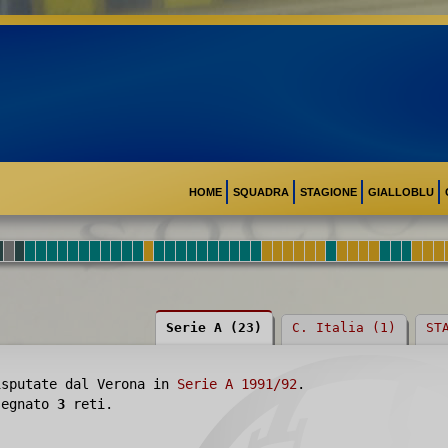
HOME
SQUADRA
STAGIONE
GIALLOBLU
Serie A (23)
C. Italia (1)
ST
sputate dal Verona in
Serie A 1991/92
.
 segnato
3
reti.