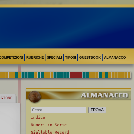
COMPETIZIONI
RUBRICHE
SPECIALI
TIFOSI
GUESTBOOK
ALMANACCO
AGIONE
Indice
Numeri in Serie
Gialloblu Record