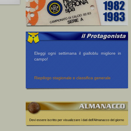
Eleggi ogni settimana il gialloblu migliore in
campo!
Riepilogo stagionale e classifica generale
Devi essere iscritto per visualizzare i dati dell'Almanacco del giorno