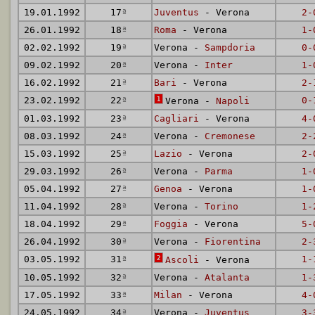
19.01.1992
17
ª
Juventus
- Verona
2-
26.01.1992
18
ª
Roma
- Verona
1-
02.02.1992
19
ª
Verona -
Sampdoria
0-
09.02.1992
20
ª
Verona -
Inter
1-
16.02.1992
21
ª
Bari
- Verona
2-
23.02.1992
22
ª
1
0-
Verona -
Napoli
01.03.1992
23
ª
Cagliari
- Verona
4-
08.03.1992
24
ª
Verona -
Cremonese
2-
15.03.1992
25
ª
Lazio
- Verona
2-
29.03.1992
26
ª
Verona -
Parma
1-
05.04.1992
27
ª
Genoa
- Verona
1-
11.04.1992
28
ª
Verona -
Torino
1-
18.04.1992
29
ª
Foggia
- Verona
5-
26.04.1992
30
ª
Verona -
Fiorentina
2-
03.05.1992
31
ª
2
1-
Ascoli
- Verona
10.05.1992
32
ª
Verona -
Atalanta
1-
17.05.1992
33
ª
Milan
- Verona
4-
24.05.1992
34
ª
Verona -
Juventus
3-