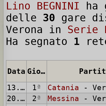
Lino BEGNINI
ha 
delle
30
gare di
Verona in
Serie 
Ha segnato
1
ret
Data
Giornata
Partit
13.09.1936
1
ª
Catania
- Ver
20.09.1936
2
ª
Messina
- Ver