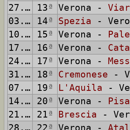
27.12.1936
13
ª
Verona -
Viar
03.01.1937
14
ª
Spezia
- Vero
10.01.1937
15
ª
Verona -
Pale
17.01.1937
16
ª
Verona -
Cata
24.01.1937
17
ª
Verona -
Mess
31.01.1937
18
ª
Cremonese
- V
07.02.1937
19
ª
L'Aquila
- Ve
14.02.1937
20
ª
Verona -
Pisa
21.02.1937
21
ª
Brescia
- Ver
28.02.1937
22
ª
Verona -
Atal