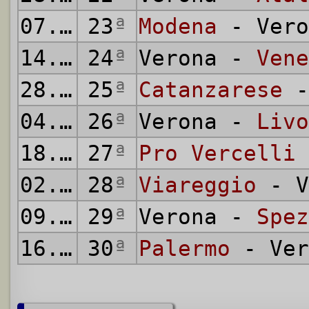
07.03.1937
23
ª
Modena
- Vero
14.03.1937
24
ª
Verona -
Vene
28.03.1937
25
ª
Catanzarese
-
04.04.1937
26
ª
Verona -
Livo
18.04.1937
27
ª
Pro Vercelli
02.05.1937
28
ª
Viareggio
- V
09.05.1937
29
ª
Verona -
Spez
16.05.1937
30
ª
Palermo
- Ver