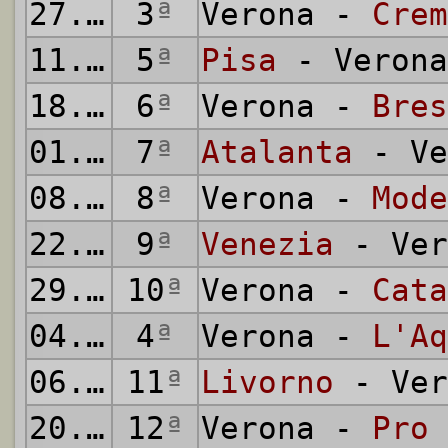
27.09.1936
3
ª
Verona -
Crem
11.10.1936
5
ª
Pisa
- Verona
18.10.1936
6
ª
Verona -
Bres
01.11.1936
7
ª
Atalanta
- Ve
08.11.1936
8
ª
Verona -
Mode
22.11.1936
9
ª
Venezia
- Ver
29.11.1936
10
ª
Verona -
Cata
04.12.1936
4
ª
Verona -
L'Aq
06.12.1936
11
ª
Livorno
- Ver
20.12.1936
12
ª
Verona -
Pro 