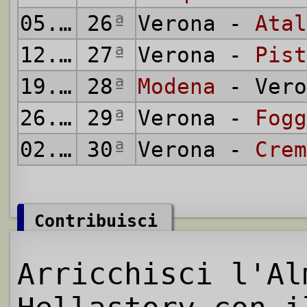
05.05.1935
26
ª
Verona -
Atal
12.05.1935
27
ª
Verona -
Pist
19.05.1935
28
ª
Modena
- Vero
26.05.1935
29
ª
Verona -
Fogg
02.06.1935
30
ª
Verona -
Crem
Contribuisci
Arricchisci l'Al