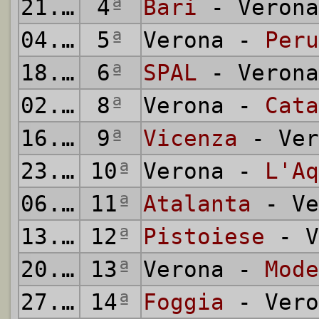
21.10.1934
4
ª
Bari
- Verona
04.11.1934
5
ª
Verona -
Peru
18.11.1934
6
ª
SPAL
- Verona
02.12.1934
8
ª
Verona -
Cata
16.12.1934
9
ª
Vicenza
- Ver
23.12.1934
10
ª
Verona -
L'Aq
06.01.1935
11
ª
Atalanta
- Ve
13.01.1935
12
ª
Pistoiese
- V
20.01.1935
13
ª
Verona -
Mode
27.01.1935
14
ª
Foggia
- Vero