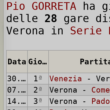
Pio GORRETA
ha g
delle
28
gare di
Verona in
Serie 
Data
Giornata
Partit
30.09.1934
1
ª
Venezia
- Ver
07.10.1934
2
ª
Verona -
Come
14.10.1934
3
ª
Verona -
Pado