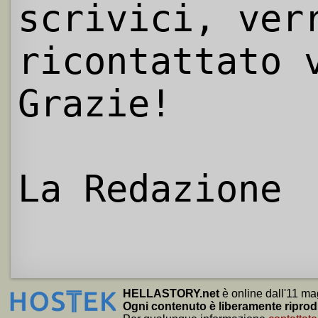
scrivici, ver
ricontattato 
Grazie!
La Redazione
HELLASTORY.net
è online dall'11 ma
Ogni contenuto è liberamente riprod