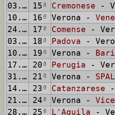
03.02.1935
15
ª
Cremonese
- V
10.02.1935
16
ª
Verona -
Vene
24.02.1935
17
ª
Comense
- Ver
03.03.1935
18
ª
Padova
- Vero
10.03.1935
19
ª
Verona -
Bari
17.03.1935
20
ª
Perugia
- Ver
31.03.1935
21
ª
Verona -
SPAL
14.04.1935
23
ª
Catanzarese
-
21.04.1935
24
ª
Verona -
Vice
28.04.1935
25
ª
L'Aquila
- Ve