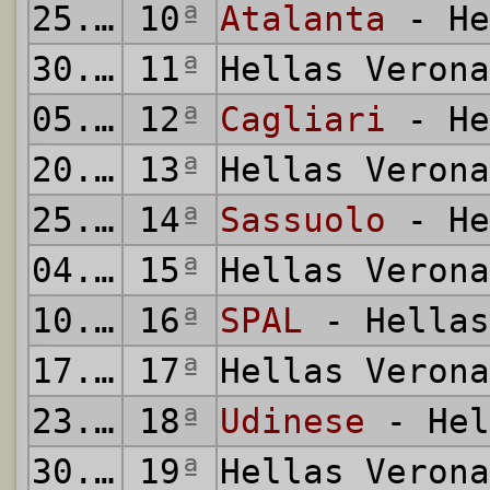
25.10.2017
10
ª
Atalanta
- He
30.10.2017
11
ª
Hellas Veron
05.11.2017
12
ª
Cagliari
- He
20.11.2017
13
ª
Hellas Veron
25.11.2017
14
ª
Sassuolo
- He
04.12.2017
15
ª
Hellas Veron
10.12.2017
16
ª
SPAL
- Hellas
17.12.2017
17
ª
Hellas Veron
23.12.2017
18
ª
Udinese
- Hel
30.12.2017
19
ª
Hellas Veron