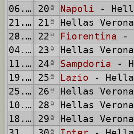
06.01.2018
20
ª
Napoli
- Hell
21.01.2018
21
ª
Hellas Veron
28.01.2018
22
ª
Fiorentina
- 
04.02.2018
23
ª
Hellas Veron
11.02.2018
24
ª
Sampdoria
- H
19.02.2018
25
ª
Lazio
- Hella
25.02.2018
26
ª
Hellas Veron
10.03.2018
28
ª
Hellas Veron
18.03.2018
29
ª
Hellas Veron
31.03.2018
30
ª
Inter
- Hella