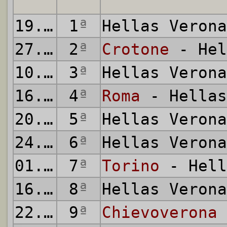
19.08.2017
1
ª
Hellas Veron
27.08.2017
2
ª
Crotone
- Hel
10.09.2017
3
ª
Hellas Veron
16.09.2017
4
ª
Roma
- Hellas
20.09.2017
5
ª
Hellas Veron
24.09.2017
6
ª
Hellas Veron
01.10.2017
7
ª
Torino
- Hell
16.10.2017
8
ª
Hellas Veron
22.10.2017
9
ª
Chievoverona