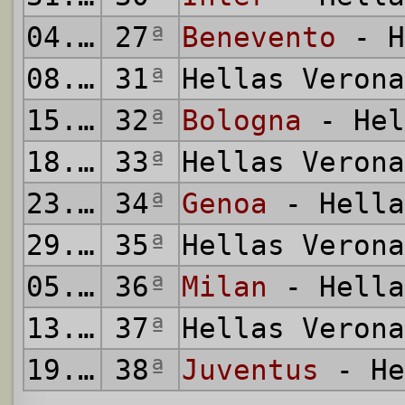
04.04.2018
27
ª
Benevento
- H
08.04.2018
31
ª
Hellas Veron
15.04.2018
32
ª
Bologna
- Hel
18.04.2018
33
ª
Hellas Veron
23.04.2018
34
ª
Genoa
- Hella
29.04.2018
35
ª
Hellas Veron
05.05.2018
36
ª
Milan
- Hella
13.05.2018
37
ª
Hellas Veron
19.05.2018
38
ª
Juventus
- He