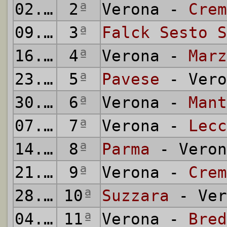
02.11.1941
2
ª
Verona -
Crem
09.11.1941
3
ª
Falck Sesto S
16.11.1941
4
ª
Verona -
Marz
23.11.1941
5
ª
Pavese
- Vero
30.11.1941
6
ª
Verona -
Mant
07.12.1941
7
ª
Verona -
Lecc
14.12.1941
8
ª
Parma
- Veron
21.12.1941
9
ª
Verona -
Crem
28.12.1941
10
ª
Suzzara
- Ver
04.01.1942
11
ª
Verona -
Bred