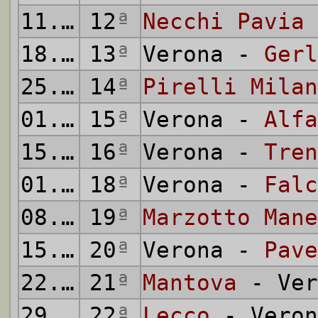
11.01.1942
12
ª
Necchi Pavia
18.01.1942
13
ª
Verona -
Gerl
25.01.1942
14
ª
Pirelli Milan
01.02.1942
15
ª
Verona -
Alfa
15.02.1942
16
ª
Verona -
Tren
01.03.1942
18
ª
Verona -
Falc
08.03.1942
19
ª
Marzotto Mane
15.03.1942
20
ª
Verona -
Pave
22.03.1942
21
ª
Mantova
- Ver
29.03.1942
22
ª
Lecco
- Veron