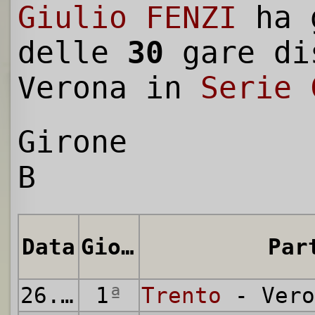
Giulio FENZI
ha 
delle
30
gare di
Verona in
Serie 
Girone
B
Data
Giornata
Par
26.10.1941
1
ª
Trento
- Vero