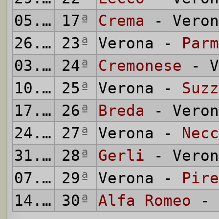
05.04.1942
17
ª
Crema
- Veron
26.04.1942
23
ª
Verona -
Parm
03.05.1942
24
ª
Cremonese
- V
10.05.1942
25
ª
Verona -
Suzz
17.05.1942
26
ª
Breda
- Veron
24.05.1942
27
ª
Verona -
Necc
31.05.1942
28
ª
Gerli
- Veron
07.06.1942
29
ª
Verona -
Pire
14.06.1942
30
ª
Alfa Romeo
- 