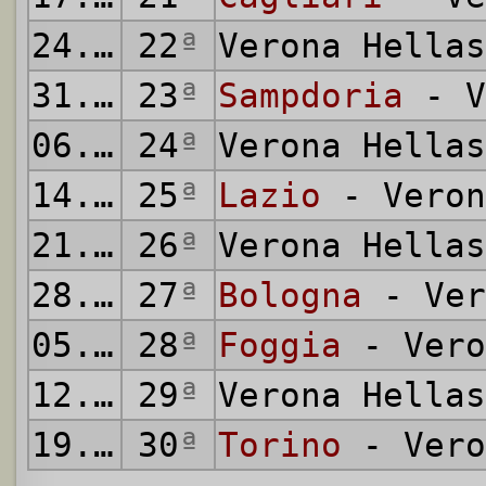
24.03.1974
22
ª
Verona Hella
31.03.1974
23
ª
Sampdoria
- V
06.04.1974
24
ª
Verona Hella
14.04.1974
25
ª
Lazio
- Veron
21.04.1974
26
ª
Verona Hella
28.04.1974
27
ª
Bologna
- Ver
05.05.1974
28
ª
Foggia
- Vero
12.05.1974
29
ª
Verona Hella
19.05.1974
30
ª
Torino
- Vero