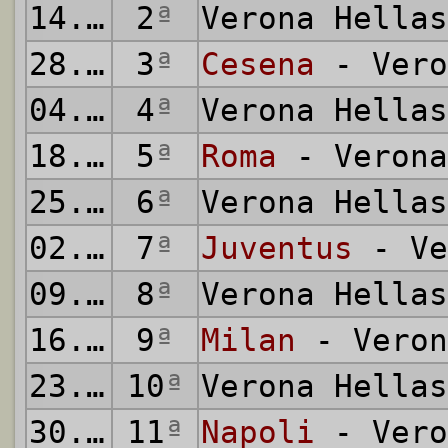
14.10.1973
2
ª
Verona Hella
28.10.1973
3
ª
Cesena
- Vero
04.11.1973
4
ª
Verona Hella
18.11.1973
5
ª
Roma
- Verona
25.11.1973
6
ª
Verona Hella
02.12.1973
7
ª
Juventus
- Ve
09.12.1973
8
ª
Verona Hella
16.12.1973
9
ª
Milan
- Veron
23.12.1973
10
ª
Verona Hella
30.12.1973
11
ª
Napoli
- Vero