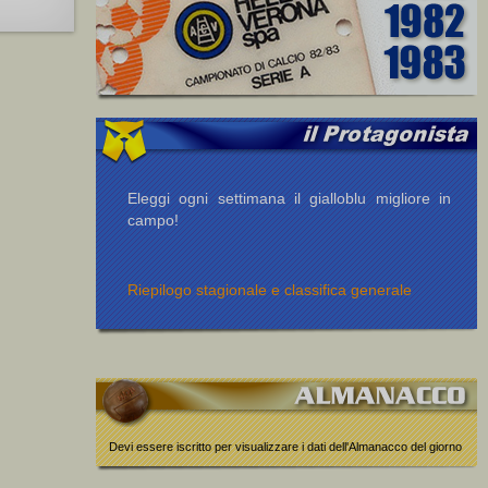
Eleggi ogni settimana il gialloblu migliore in
campo!
Riepilogo stagionale e classifica generale
Devi essere iscritto per visualizzare i dati dell'Almanacco del giorno