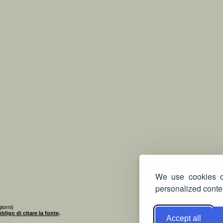
We use cookies on
personalized conten
iorni)
bligo di citare la fonte
.
Accept all