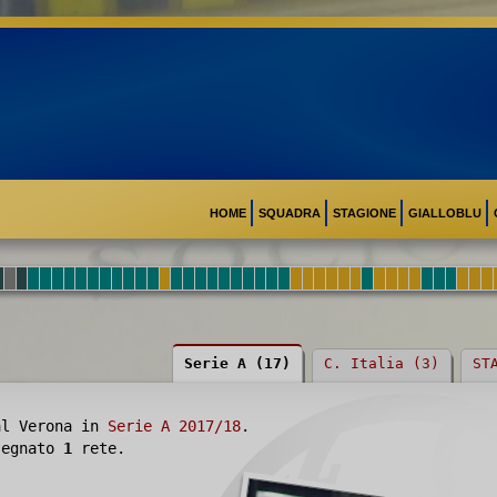
HOME
SQUADRA
STAGIONE
GIALLOBLU
Serie A (17)
C. Italia (3)
ST
al Verona in
Serie A 2017/18
.
 segnato
1
rete.