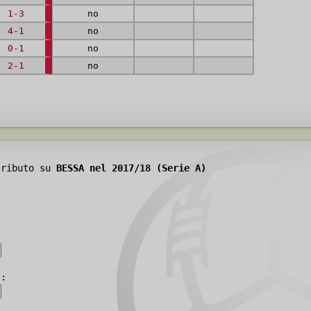
1-3
no
4-1
no
0-1
no
2-1
no
tributo su
BESSA nel 2017/18 (Serie A)
):