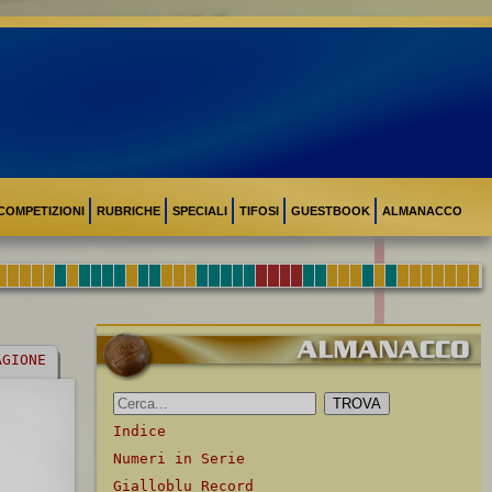
COMPETIZIONI
RUBRICHE
SPECIALI
TIFOSI
GUESTBOOK
ALMANACCO
AGIONE
Indice
Numeri in Serie
Gialloblu Record