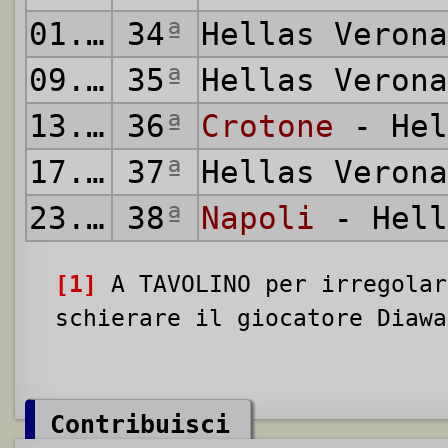
01.05.2021
34
ª
Hellas Veron
09.05.2021
35
ª
Hellas Veron
13.05.2021
36
ª
Crotone
- Hel
17.05.2021
37
ª
Hellas Veron
23.05.2021
38
ª
Napoli
- Hell
[1]
A TAVOLINO per irregolar
schierare il giocatore Diawa
Contribuisci