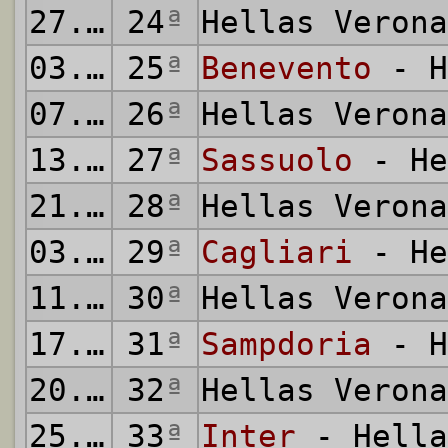
27.02.2021
24
ª
Hellas Veron
03.03.2021
25
ª
Benevento
- H
07.03.2021
26
ª
Hellas Veron
13.03.2021
27
ª
Sassuolo
- He
21.03.2021
28
ª
Hellas Veron
03.04.2021
29
ª
Cagliari
- He
11.04.2021
30
ª
Hellas Veron
17.04.2021
31
ª
Sampdoria
- H
20.04.2021
32
ª
Hellas Veron
25.04.2021
33
ª
Inter
- Hella