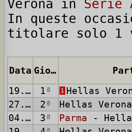
Verona in
Serie 
In queste occasi
titolare solo 1 
Data
Giornata
Par
19.09.2020
1
ª
Hellas Vero
1
27.09.2020
2
ª
Hellas Veron
04.10.2020
3
ª
Parma
- Hella
19.10.2020
4
ª
Hellas Veron