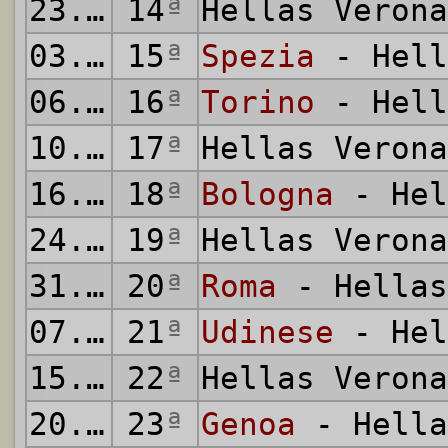
23.12.2020
14
ª
Hellas Veron
03.01.2021
15
ª
Spezia
- Hell
06.01.2021
16
ª
Torino
- Hell
10.01.2021
17
ª
Hellas Veron
16.01.2021
18
ª
Bologna
- Hel
24.01.2021
19
ª
Hellas Veron
31.01.2021
20
ª
Roma
- Hellas
07.02.2021
21
ª
Udinese
- Hel
15.02.2021
22
ª
Hellas Veron
20.02.2021
23
ª
Genoa
- Hella