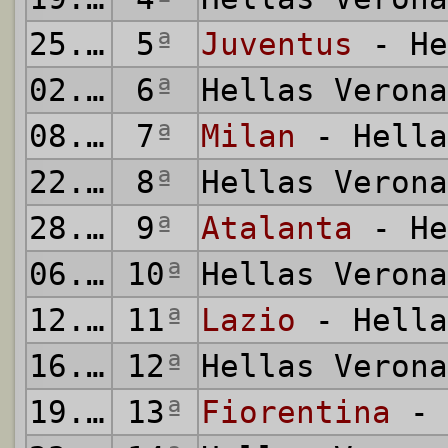
25.10.2020
5
ª
Juventus
- He
02.11.2020
6
ª
Hellas Veron
08.11.2020
7
ª
Milan
- Hella
22.11.2020
8
ª
Hellas Veron
28.11.2020
9
ª
Atalanta
- He
06.12.2020
10
ª
Hellas Veron
12.12.2020
11
ª
Lazio
- Hella
16.12.2020
12
ª
Hellas Veron
19.12.2020
13
ª
Fiorentina
- 