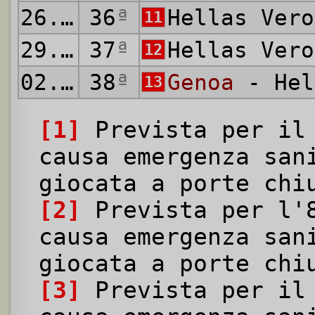
26.07.2020
36
ª
Hellas Ver
11
29.07.2020
37
ª
Hellas Ver
12
02.08.2020
38
ª
Genoa
- Hel
13
[1]
Prevista per il 
causa emergenza san
giocata a porte chi
[2]
Prevista per l'8
causa emergenza san
giocata a porte chi
[3]
Prevista per il 