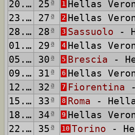
20.06.2020
25
ª
Hellas Vero
1
23.06.2020
27
ª
Hellas Vero
2
28.06.2020
28
ª
Sassuolo
- H
3
01.07.2020
29
ª
Hellas Vero
4
05.07.2020
30
ª
Brescia
- He
5
09.07.2020
31
ª
Hellas Vero
6
12.07.2020
32
ª
Fiorentina
-
7
15.07.2020
33
ª
Roma
- Hella
8
18.07.2020
34
ª
Hellas Vero
9
22.07.2020
35
ª
Torino
- He
10