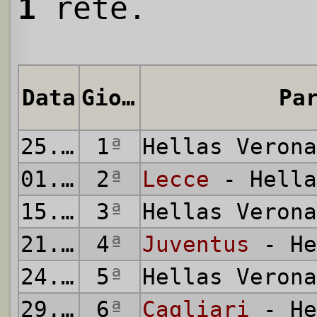
1
rete.
Data
Giornata
Pa
25.08.2019
1
ª
Hellas Veron
01.09.2019
2
ª
Lecce
- Hella
15.09.2019
3
ª
Hellas Veron
21.09.2019
4
ª
Juventus
- He
24.09.2019
5
ª
Hellas Veron
29.09.2019
6
ª
Cagliari
- He