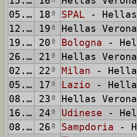
15.12.2019
16
ª
Hellas Veron
05.01.2020
18
ª
SPAL
- Hellas
12.01.2020
19
ª
Hellas Veron
19.01.2020
20
ª
Bologna
- Hel
26.01.2020
21
ª
Hellas Veron
02.02.2020
22
ª
Milan
- Hella
05.02.2020
17
ª
Lazio
- Hella
08.02.2020
23
ª
Hellas Veron
16.02.2020
24
ª
Udinese
- Hel
08.03.2020
26
ª
Sampdoria
- H