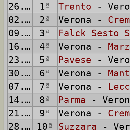
26.10.1941
1
ª
Trento
- Vero
02.11.1941
2
ª
Verona -
Crem
09.11.1941
3
ª
Falck Sesto S
16.11.1941
4
ª
Verona -
Marz
23.11.1941
5
ª
Pavese
- Vero
30.11.1941
6
ª
Verona -
Mant
07.12.1941
7
ª
Verona -
Lecc
14.12.1941
8
ª
Parma
- Veron
21.12.1941
9
ª
Verona -
Crem
28.12.1941
10
ª
Suzzara
- Ver