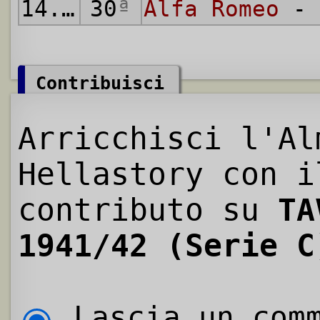
14.06.1942
30
ª
Alfa Romeo
- 
Contribuisci
Arricchisci l'Al
Hellastory con i
contributo su
TA
1941/42 (Serie C
Lascia un comm