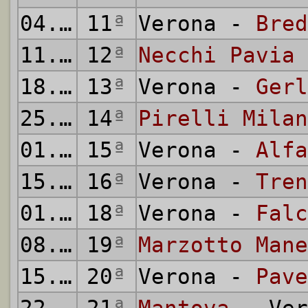
04.01.1942
11
ª
Verona -
Bred
11.01.1942
12
ª
Necchi Pavia
18.01.1942
13
ª
Verona -
Gerl
25.01.1942
14
ª
Pirelli Milan
01.02.1942
15
ª
Verona -
Alfa
15.02.1942
16
ª
Verona -
Tren
01.03.1942
18
ª
Verona -
Falc
08.03.1942
19
ª
Marzotto Mane
15.03.1942
20
ª
Verona -
Pave