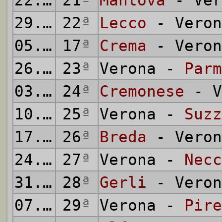
22.03.1942
21
ª
Mantova
- Ver
29.03.1942
22
ª
Lecco
- Veron
05.04.1942
17
ª
Crema
- Veron
26.04.1942
23
ª
Verona -
Parm
03.05.1942
24
ª
Cremonese
- V
10.05.1942
25
ª
Verona -
Suzz
17.05.1942
26
ª
Breda
- Veron
24.05.1942
27
ª
Verona -
Necc
31.05.1942
28
ª
Gerli
- Veron
07.06.1942
29
ª
Verona -
Pire