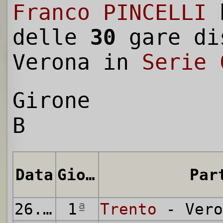
Franco PINCELLI
h
delle
30
gare di
Verona in
Serie 
Girone
B
Data
Giornata
Par
26.10.1941
1
ª
Trento
- Vero