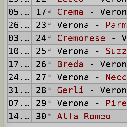
05.04.1942
17
ª
Crema
- Veron
26.04.1942
23
ª
Verona -
Parm
03.05.1942
24
ª
Cremonese
- V
10.05.1942
25
ª
Verona -
Suzz
17.05.1942
26
ª
Breda
- Veron
24.05.1942
27
ª
Verona -
Necc
31.05.1942
28
ª
Gerli
- Veron
07.06.1942
29
ª
Verona -
Pire
14.06.1942
30
ª
Alfa Romeo
- 