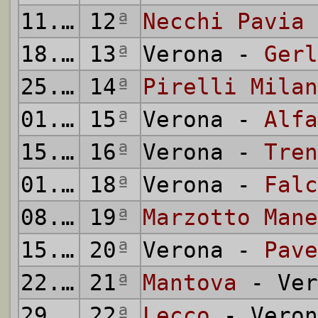
11.01.1942
12
ª
Necchi Pavia
18.01.1942
13
ª
Verona -
Gerl
25.01.1942
14
ª
Pirelli Milan
01.02.1942
15
ª
Verona -
Alfa
15.02.1942
16
ª
Verona -
Tren
01.03.1942
18
ª
Verona -
Falc
08.03.1942
19
ª
Marzotto Mane
15.03.1942
20
ª
Verona -
Pave
22.03.1942
21
ª
Mantova
- Ver
29.03.1942
22
ª
Lecco
- Veron