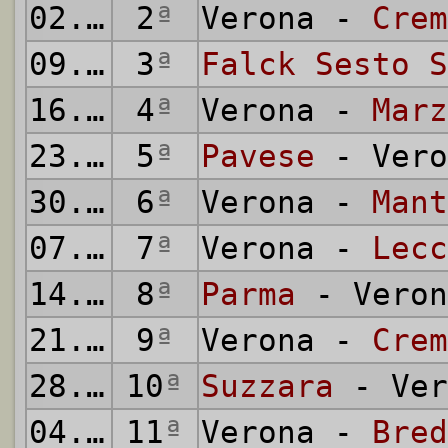
02.11.1941
2
ª
Verona -
Crem
09.11.1941
3
ª
Falck Sesto S
16.11.1941
4
ª
Verona -
Marz
23.11.1941
5
ª
Pavese
- Vero
30.11.1941
6
ª
Verona -
Mant
07.12.1941
7
ª
Verona -
Lecc
14.12.1941
8
ª
Parma
- Veron
21.12.1941
9
ª
Verona -
Crem
28.12.1941
10
ª
Suzzara
- Ver
04.01.1942
11
ª
Verona -
Bred