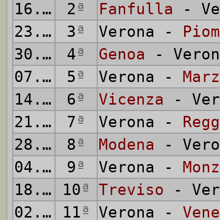
16.09.1951
2
ª
Fanfulla
- Ve
23.09.1951
3
ª
Verona -
Piom
30.09.1951
4
ª
Genoa
- Veron
07.10.1951
5
ª
Verona -
Marz
14.10.1951
6
ª
Vicenza
- Ver
21.10.1951
7
ª
Verona -
Regg
28.10.1951
8
ª
Modena
- Vero
04.11.1951
9
ª
Verona -
Monz
18.11.1951
10
ª
Treviso
- Ver
02.12.1951
11
ª
Verona -
Vene