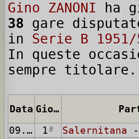
Gino ZANONI
ha g
38
gare disputat
in
Serie B 1951/
In queste occasi
sempre titolare.
Data
Giornata
Par
09.09.1951
1
ª
Salernitana
-