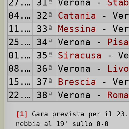
27.04.1952
31
ª
Verona -
Stab
04.05.1952
32
ª
Catania
- Ver
11.05.1952
33
ª
Messina
- Ver
25.05.1952
34
ª
Verona -
Pisa
01.06.1952
35
ª
Siracusa
- Ve
08.06.1952
36
ª
Verona -
Livo
15.06.1952
37
ª
Brescia
- Ver
22.06.1952
38
ª
Verona -
Roma
[1]
Gara prevista per il 23.
nebbia al 19' sullo 0-0