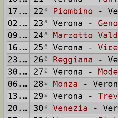
17.02.1952
22
ª
Piombino
- Ve
02.03.1952
23
ª
Verona -
Geno
09.03.1952
24
ª
Marzotto Vald
16.03.1952
25
ª
Verona -
Vice
23.03.1952
26
ª
Reggiana
- Ve
30.03.1952
27
ª
Verona -
Mode
06.04.1952
28
ª
Monza
- Veron
13.04.1952
29
ª
Verona -
Trev
20.04.1952
30
ª
Venezia
- Ver