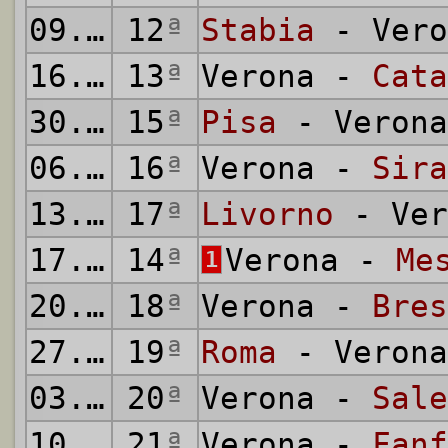
09.12.1951
12
ª
Stabia
- Vero
16.12.1951
13
ª
Verona -
Cata
30.12.1951
15
ª
Pisa
- Verona
06.01.1952
16
ª
Verona -
Sira
13.01.1952
17
ª
Livorno
- Ver
17.01.1952
14
ª
Verona -
Me
1
20.01.1952
18
ª
Verona -
Bres
27.01.1952
19
ª
Roma
- Verona
03.02.1952
20
ª
Verona -
Sale
10.02.1952
21
ª
Verona -
Fanf