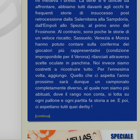
mi metteva i brividi. La serie B è difficile da
affrontare, abbiamo tutti davanti agli occhi le
frequenti storie di insuccesso post
retrocessione dalla Salernitana alla Sampdoria,
dall'Empoli allo Spezia, al primo anno del
Frosinone. Al contrario, sono poche le storie di
un veloce riscatto; Sassuolo, Venezia e Monza
hanno potuto contare sulla conferma dei
giocatori più rappresentativi (condizione
improponibile per il Verona) rilanciati attraverso
scelte oculate in panchina. Noi invece siamo
costretti a ricostruire tutto. Per l'ennesima
volta, aggiungo. Quello che ci aspetta l'anno
prossimo sarà dunque un campionato
completamente diverso, al quale non siamo più
abituati, dove il rango non conta, si lotta su
ogni pallone e ogni partita fa storia a se. E poi,
ci aspettano tutti quei derby !
[
continua
]