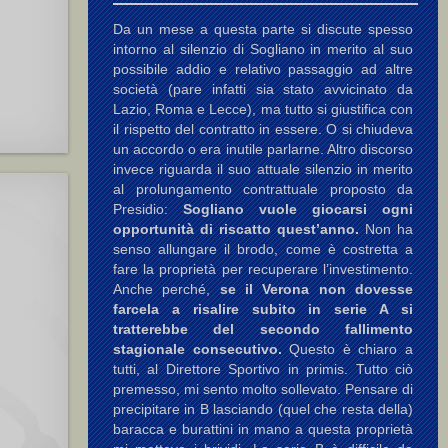
Da un mese a questa parte si discute spesso
intorno al silenzio di Sogliano in merito al suo
possibile addio e relativo passaggio ad altre
società (pare infatti sia stato avvicinato da
Lazio, Roma e Lecce), ma tutto si giustifica con
il rispetto del contratto in essere. O si chiudeva
un accordo o era inutile parlarne. Altro discorso
invece riguarda il suo attuale silenzio in merito
al prolungamento contrattuale proposto da
Presidio:
Sogliano vuole giocarsi ogni
opportunità di riscatto quest’anno.
Non ha
senso allungare il brodo, come è costretta a
fare la proprietà per recuperare l’investimento.
Anche perché,
se il Verona non dovesse
farcela a risalire subito in serie A si
tratterebbe del secondo fallimento
stagionale consecutivo.
Questo è chiaro a
tutti, al Direttore Sportivo in primis. Tutto ciò
premesso, mi sento molto sollevato. Pensare di
precipitare in B lasciando (quel che resta della)
baracca e burattini in mano a questa proprietà