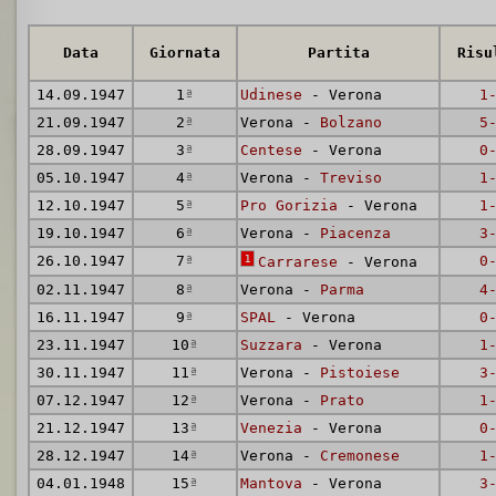
Data
Giornata
Partita
Risu
14.09.1947
1
ª
Udinese
- Verona
1
21.09.1947
2
ª
Verona -
Bolzano
5
28.09.1947
3
ª
Centese
- Verona
0
05.10.1947
4
ª
Verona -
Treviso
1
12.10.1947
5
ª
Pro Gorizia
- Verona
1
19.10.1947
6
ª
Verona -
Piacenza
3
26.10.1947
7
ª
1
0
Carrarese
- Verona
02.11.1947
8
ª
Verona -
Parma
4
16.11.1947
9
ª
SPAL
- Verona
0
23.11.1947
10
ª
Suzzara
- Verona
1
30.11.1947
11
ª
Verona -
Pistoiese
3
07.12.1947
12
ª
Verona -
Prato
1
21.12.1947
13
ª
Venezia
- Verona
0
28.12.1947
14
ª
Verona -
Cremonese
1
04.01.1948
15
ª
Mantova
- Verona
3