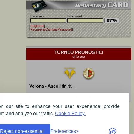
Username
Password
[
Registrati
]
[
Recupera/Cambia Password
]
TORNEO PRONOSTICI
dì la tua
Verona - Ascoli
finirà...
Devi essere iscritto per poter giocare!
 our site to enhance your user experience, provide
t, and analyze our traffic.
Cookie Policy.
Reject non-essential
Preferences