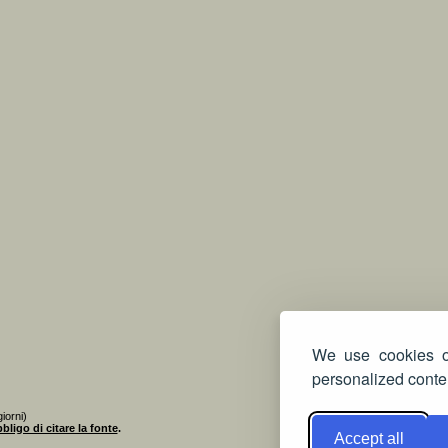
We use cookies on
personalized conten
iorni)
bligo di citare la fonte
.
Accept all