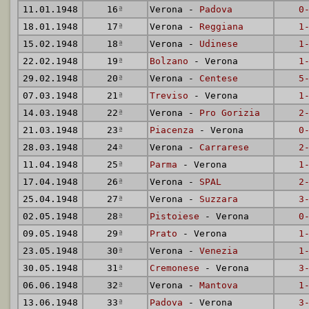
11.01.1948
16
ª
Verona -
Padova
0
18.01.1948
17
ª
Verona -
Reggiana
1
15.02.1948
18
ª
Verona -
Udinese
1
22.02.1948
19
ª
Bolzano
- Verona
1
29.02.1948
20
ª
Verona -
Centese
5
07.03.1948
21
ª
Treviso
- Verona
1
14.03.1948
22
ª
Verona -
Pro Gorizia
2
21.03.1948
23
ª
Piacenza
- Verona
0
28.03.1948
24
ª
Verona -
Carrarese
2
11.04.1948
25
ª
Parma
- Verona
1
17.04.1948
26
ª
Verona -
SPAL
2
25.04.1948
27
ª
Verona -
Suzzara
3
02.05.1948
28
ª
Pistoiese
- Verona
0
09.05.1948
29
ª
Prato
- Verona
1
23.05.1948
30
ª
Verona -
Venezia
1
30.05.1948
31
ª
Cremonese
- Verona
3
06.06.1948
32
ª
Verona -
Mantova
1
13.06.1948
33
ª
Padova
- Verona
3