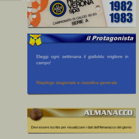
Eleggi ogni settimana il gialloblu migliore in
campo!
Riepilogo stagionale e classifica generale
Devi essere iscritto per visualizzare i dati dell'Almanacco del giorno