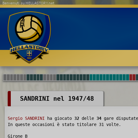
Benvenuti su HELLASTORY.net
SANDRINI nel 1947/48
Sergio SANDRINI
ha giocato
32
delle
34
gare disputat
In queste occasioni è stato titolare 31 volte.
Girone B