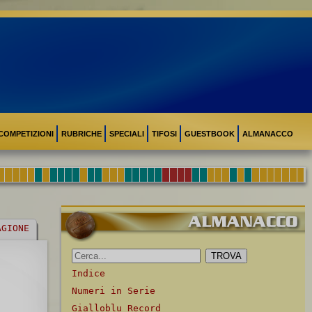
COMPETIZIONI
RUBRICHE
SPECIALI
TIFOSI
GUESTBOOK
ALMANACCO
AGIONE
Indice
Numeri in Serie
Gialloblu Record