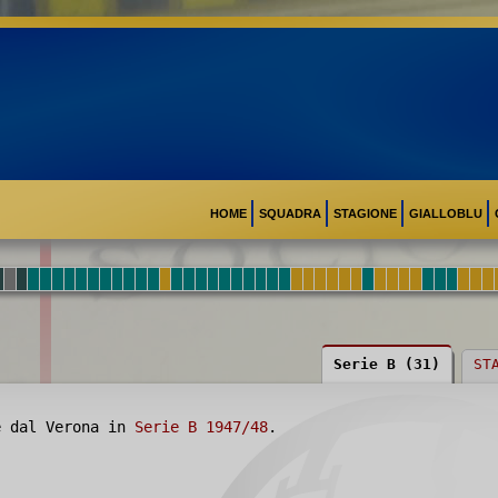
HOME
SQUADRA
STAGIONE
GIALLOBLU
Serie B (31)
ST
e dal Verona in
Serie B 1947/48
.